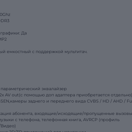
.0Ghz
DDR3
графики: Да
MP2
ый емкостный с поддержкой мультитач.
 параметрический эквалайзер
, 2x AV out(с помощью доп адаптера приобретается отдельно
SEN,камеры заднего и переднего вида
CVBS
/
HD
/
AHD
/
Fu
фикация абонента, входящие/исходящие/пропущенные вызовы
узыки с телефона, телефонная книга, AVRCP (профиль
/Видео)