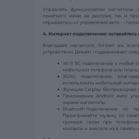
Управлять функционалом магнитолы 
понятного меню на дисплее, так и п
отрывайтесь от управления авто — голо
4. Интернет-подключение: оставайтесь 
Благодаря магнитоле Torssen вы все
устройством. Девайс поддерживает сле
Wi-fi
5G
подключение к любой от
мобильном телефоне или планш
3G/4G подключение. Благода
использовать мобильный интерн
Функция Carplay:
беспроводная
Приложение Android Auto: уп
экране магнитолы.
Bluetooth-подключение по 
Проигрывайте музыку со своег
громкой связи при телефонно
контакты и внесите их в память 