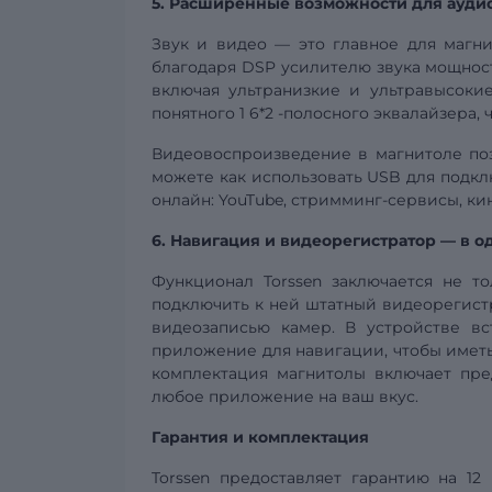
5. Расширенные возможности для ауди
Звук и видео — это главное для магни
благодаря
DSP
усилителю звука мощност
включая ультранизкие и ультравысоки
понятного 1
6*2
-полосного эквалайзера, 
Видеовоспроизведение в магнитоле по
можете как использовать USB для подкл
онлайн: YouTube, стримминг-сервисы, к
6. Навигация и
видеорегистратор
— в о
Функционал Torssen заключается не т
подключить к ней штатный видеорегистр
видеозаписью камер. В устройстве вс
приложение для навигации, чтобы иметь
комплектация магнитолы включает пре
любое приложение на ваш вкус.
Гарантия и комплектация
Torssen предоставляет гарантию на 12