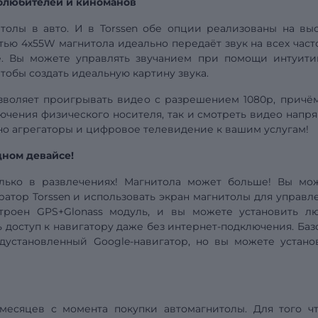
олюбителей и киноманов
толы в авто. И в Torssen обе опции реализованы на выс
ью 4х55W магнитола идеально передаёт звук на всех часто
е. Вы можете управлять звучанием при помощи интуити
чтобы создать идеальную картину звука.
зволяет проигрывать видео
с разрешением
1080р, причё
ючения физического носителя, так и смотреть видео напр
ино агрегаторы и цифровое телевидение к вашим услугам!
дном девайсе!
олько в развлечениях! Магнитола может больше! Вы мо
атор Torssen и использовать экран магнитолы для управл
троен GPS+Glonass модуль, и вы можете установить л
 доступ к навигатору даже без интернет-подключения. Баз
дустановленный Google-навигатор, но вы можете устано
 месяцев с момента покупки автомагнитолы. Для того ч