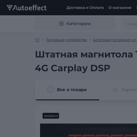
Доставка и Оплата
О магазине
Категории
Головные устройства
Штатные головные уст
Штатная магнитола T
4G Carplay DSP
Все о товаре
Харак
продано