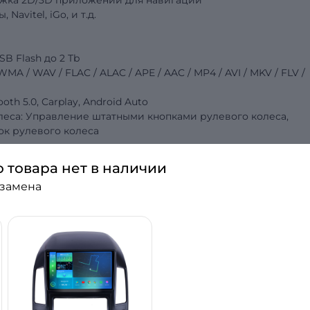
ржка 2D/3D приложений для навигации
 Navitel, iGo,
и т.д.
SB Flash до 2 Tb
 / WAV / FLAC / ALAC / APE / AAC / MP4 / AVI / MKV / FLV /
tooth 5.0, Carplay, Android Auto
леса: Управление штатными кнопками рулевого колеса,
к рулевого колеса
о товара нет в наличии
 замена
C
итолы для своего авто? Хороший звук, качестве
сленных форматов музыкальных файлов? Всё это — то
втомагнитоле Torssen! Что же делает её лучшей среди шта