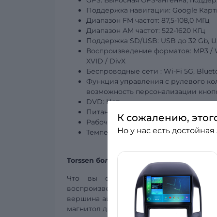
GPS: Выносная GPS-антенна, подде
Поддержка навигации: Google Карты,
Диапазон FM частот: 87,5-108,0 МГц
Диапазон АМ частот: 522-1620 КГц
Поддержка SD/USB:
USB
до 32 Gb, U
Воспроизведение форматов: MP3 / WMA
XVID / DivX
Беспроводные
сети
: Wi-Fi 5G, Blue
Функция управления с рулевого ко
возможность персонализации кнопо
DVD: Нет
Питание: DC 12V
К сожалению, этог
Рабочая температура: -20°C – +70°C
Но у нас есть достойная
Температура
хранения: -30°C – +80°
Torssen больше, чем автомагнитола!
Что вы ожидаете от штатной магн
воспроизведение, поддержка многочи
вершина айсберга, когда речь идёт об а
магнитол для автомобилей?