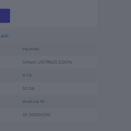
и
 все)
Hyundai
Unisoc UIS7862S 2.0Ghz
4 Gb
32 Gb
Android 10
2К 2000x1200