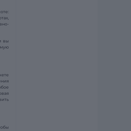
оте:
тах,
вно-
м вы
ямую
жете
ения
юбое
овая
вить
тобы