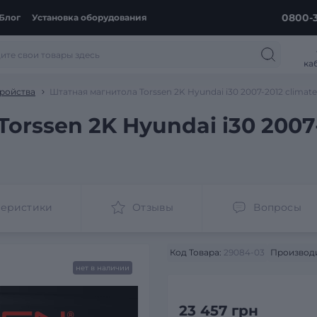
0800-3
Блог
Установка оборудования
ка
ройства
Штатная магнитола Torssen 2K Hyundai i30 2007-2012 climat
orssen 2K Hyundai i30 2007-
теристики
Отзывы
Вопросы
Код Товара:
29084-03
Производи
нет в наличии
23 457 грн