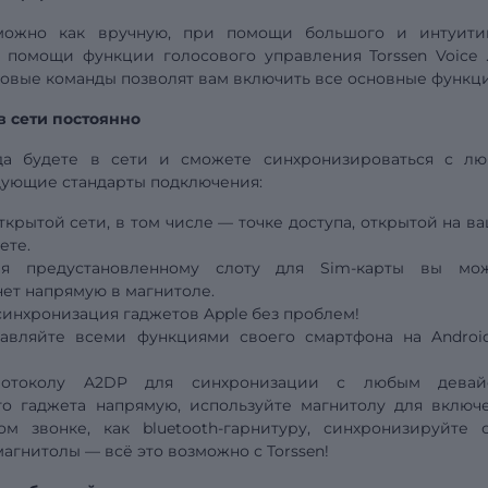
можно как вручную, при помощи большого и интуити
ри помощи функции голосового
управления
Torssen Voice
совые команды позволят вам включить все основные функц
в сети постоянно
гда будете в сети и сможете синхронизироваться с л
дующие стандарты подключения:
крытой сети, в том числе — точке доступа, открытой на в
ете.
ря предустановленному слоту для Sim-карты вы мо
ет напрямую в магнитоле.
синхронизация гаджетов Apple без проблем!
равляйте всеми функциями своего смартфона на Androi
протоколу A2DP для синхронизации с любым девай
о гаджета напрямую, используйте магнитолу для включ
м звонке, как bluetooth-гарнитуру, синхронизируйте 
магнитолы — всё это возможно с Torssen!