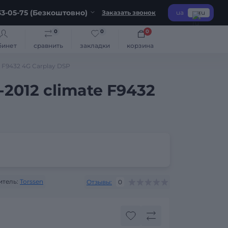
3-05-75 (Безкоштовно)
Заказать звонок
ua
ru
0
0
0
бинет
сравнить
закладки
корзина
e F9432 4G Carplay DSP
2012 climate F9432
тель:
Torssen
Отзывы:
0