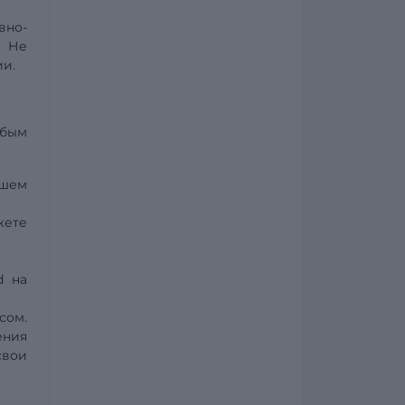
вно-
. Не
ии.
юбым
ашем
жете
d на
сом.
ения
свои