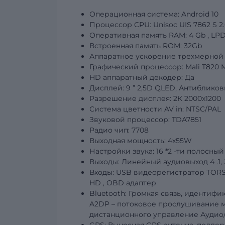
Операционная система: Android 10
Процессор CPU: Unisoc
UIS
7862
S
2
Оперативная память RAM: 4
Gb
, LP
Встроенная память ROM:
32Gb
Аппаратное ускорение трехмерной 
Графический
процессор: Mali T820 
HD аппаратный декодер: Да
Дисплей:
9
”
2,5D QLED, Антибликов
Разрешение дисплея:
2К 2000х1200
Система цветности AV in: NTSC/PAL
Звуковой процессор: TDA7851
Радио чип: 7708
Выходная мощность: 4х55W
Настройки звука: 16
*2
-ти полосный
Выходы: Линейный аудиовыход
4
.1
Входы: USB видеорегистратор TORS
HD
,
OBD
адаптер
Bluetooth: Громкая связь, иденти
A2DP – потоковое прослушивание м
дистанционного управление Аудио