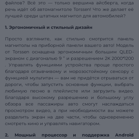
файлов? Всё это — только вершина айсберга, когда
речь идёт об автомагнитоле Torssen! Что же делает её
лучшей среди штатных магнитол для автомобилей?
1. Эргономичный и стильный дизайн
Просто взгляните, как стильно смотрится панель
магнитолы на приборной панели вашего авто! Модель
от Torssen оснащена эргономичным большим QLED-
экраном с
диагональю
9
’’
и разрешением
2K 2000*1200
. Управлять функциями устройства проще простого
благодаря отзывчивому и морозостойкому сенсору с
функцией мультитач — вам не придётся отрываться от
дороги, чтобы запустить основные функции, выбрать
любимую песню в плейлисте или загрузить видео.
Благодаря высокому разрешению и большому углу
обзора все пассажиры авто смогут наслаждаться
просмотром видео, а при необходимости вы можете
разделить экран на две части, чтобы одновременно
смотреть кино и управлять навигатором.
2. Мощный процессор и поддержка Android