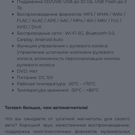
Поддержка SD/USB:
USB
до 32 Gb, USB Flash до 2
Tb
Воспроизведение форматов: MP3 / WMA / WAV /
FLAC / ALAC / APE / AAC / MP4 / AVI / MKV / FLV /
XVID / DivX
Беспроводные
сети
: Wi-Fi 5G, Bluetooth 5.0,
Carplay, Android Auto
Функция управления с рулевого колеса:
Управление штатными кнопками рулевого
колеса, возможность персонализации кнопок
рулевого колеса
DVD: Нет
Питание: DC 12V
Рабочая температура: -20°C – +70°C
Температура
хранения: -30°C – +80°C
Torssen больше, чем автомагнитола!
Что вы ожидаете от штатной магнитолы для своего
авто? Хороший звук, качественное воспроизведение,
поддержка многочисленных форматов музыкальных