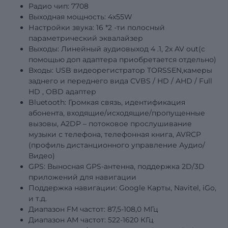
Радио чип: 7708
Выходная мощность: 4х55W
Настройки звука: 16
*2
-ти полосный
параметрический эквалайзер
Выходы: Линейный аудиовыход
4
.1, 2x AV out(с
помощью доп адаптера приобретается отдельно)
Входы: USB видеорегистратор TORSSEN,камеры
заднего и переднего вида
CVBS
/
HD
/
AHD
/
Full
HD
,
OBD
адаптер
Bluetooth: Громкая связь, идентификация
абонента, входящие/исходящие/пропущенные
вызовы, A2DP – потоковое прослушивание
музыки с телефона, телефонная книга, AVRCP
(профиль дистанционного управление Аудио/
Видео)
GPS: Выносная GPS-антенна, поддержка 2D/3D
приложений для навигации
Поддержка навигации: Google Карты, Navitel, iGo,
и т.д.
Диапазон FM частот: 87,5-108,0 МГц
Диапазон АМ частот: 522-1620 КГц