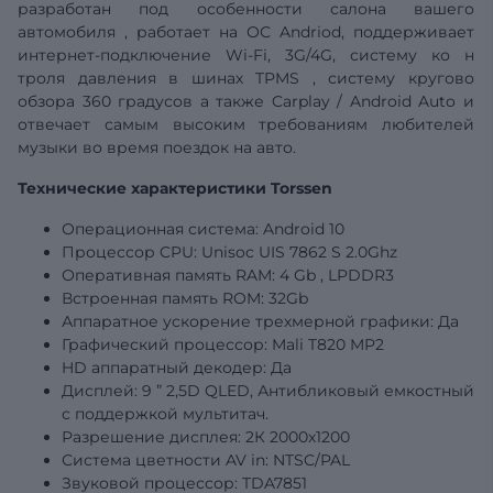
разработан под особенности салона
вашего
автомобиля
, работает на ОС Andriod, поддерживает
интернет-подключение Wi-Fi, 3G/4G,
систему ко
н
троля давления в шинах
TPMS
,
систему кругово
обзора 360 градусов а также
Carplay
/
Android
Auto
и
отвечает самым высоким требованиям любителей
музыки во время поездок на авто.
Технические характеристики Torssen
Операционная система: Android 10
Процессор CPU: Unisoc
UIS
7862
S
2.0Ghz
Оперативная память RAM: 4
Gb
, LPDDR3
Встроенная память ROM:
32Gb
Аппаратное ускорение трехмерной графики: Да
Графический
процессор: Mali T820 MP2
HD аппаратный декодер: Да
Дисплей:
9
”
2,5D QLED, Антибликовый емкостный
с поддержкой мультитач.
Разрешение дисплея:
2К 2000х1200
Система цветности AV in: NTSC/PAL
Звуковой процессор: TDA7851