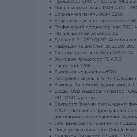
Процессор CPU: Unisoc
UIS
7862
S
2
Оперативная память RAM: 4
Gb
, LP
Встроенная память ROM:
32Gb
Аппаратное ускорение трехмерной 
Графический
процессор: Mali T820 
HD аппаратный декодер: Да
Дисплей:
9
”
2,5D QLED, Антибликов
Разрешение дисплея:
2К 2000х1200
Система цветности AV in: NTSC/PAL
Звуковой процессор: TDA7851
Радио чип: 7708
Выходная мощность: 4х55W
Настройки звука: 16
*2
-ти полосный
Выходы: Линейный аудиовыход
4
.1
Входы: USB видеорегистратор TORS
HD
,
OBD
адаптер
Bluetooth: Громкая связь, иденти
A2DP – потоковое прослушивание м
дистанционного управление Аудио
GPS: Выносная GPS-антенна, подде
Поддержка навигации: Google Карты,
Диапазон FM частот: 87,5-108,0 МГц