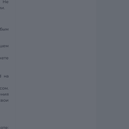
. Не
ии.
юбым
ашем
жете
d на
сом.
ения
свои
оте: