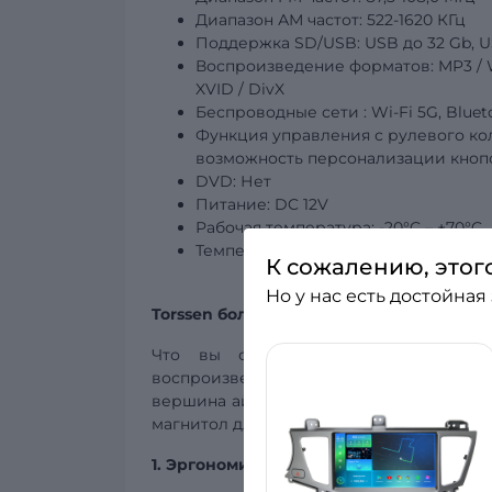
Диапазон АМ частот: 522-1620 КГц
Поддержка SD/USB:
USB
до 32 Gb, U
Воспроизведение форматов: MP3 / WMA
XVID / DivX
Беспроводные
сети
: Wi-Fi 5G, Blue
Функция управления с рулевого ко
возможность персонализации кнопо
DVD: Нет
Питание: DC 12V
Рабочая температура: -20°C – +70°C
Температура
хранения: -30°C – +80°
К сожалению, этог
Но у нас есть достойная
Torssen больше, чем автомагнитола!
Что вы ожидаете от штатной магн
воспроизведение, поддержка многочи
вершина айсберга, когда речь идёт об а
магнитол для автомобилей?
1. Эргономичный и стильный дизайн