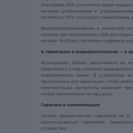
благодаря
DSP
усилителю звука мощност
включая ультранизкие и ультравысоки
понятного 1
6*2
-полосного эквалайзера, 
Видеовоспроизведение в магнитоле по
можете как использовать USB для подкл
онлайн: YouTube, стримминг-сервисы, к
6. Навигация и
видеорегистратор
— в о
Функционал Torssen заключается не т
подключить к ней штатный видеорегистр
видеозаписью камер. В устройстве вс
приложение для навигации, чтобы иметь
комплектация магнитолы включает пре
любое приложение на ваш вкус.
Гарантия и комплектация
Torssen предоставляет гарантию на 12
воспользоваться гарантией, пожалуй
устройство.