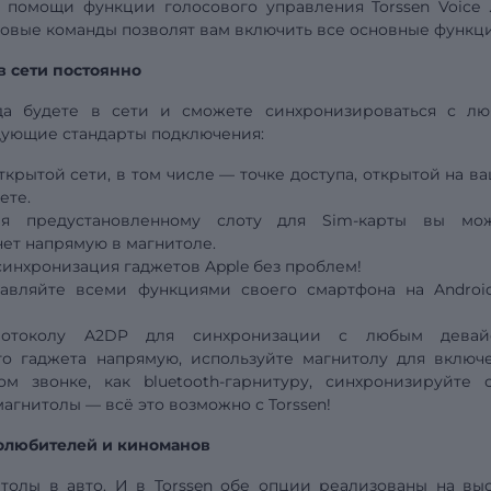
ри помощи функции голосового
управления
Torssen Voice
совые команды позволят вам включить все основные функц
в сети постоянно
гда будете в сети и сможете синхронизироваться с л
дующие стандарты подключения:
крытой сети, в том числе — точке доступа, открытой на в
ете.
ря предустановленному слоту для Sim-карты вы мо
ет напрямую в магнитоле.
синхронизация гаджетов Apple без проблем!
равляйте всеми функциями своего смартфона на Androi
протоколу A2DP для синхронизации с любым девай
о гаджета напрямую, используйте магнитолу для включ
м звонке, как bluetooth-гарнитуру, синхронизируйте 
магнитолы — всё это возможно с Torssen!
олюбителей и киноманов
толы в авто. И в Torssen обе опции реализованы на выс