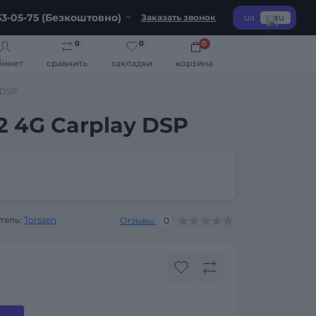
3-05-75 (Безкоштовно)
Заказать звонок
ua
ru
0
0
0
бинет
сравнить
закладки
корзина
 DSP
2 4G Carplay DSP
тель:
Torssen
Отзывы:
0