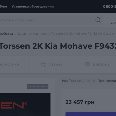
0800-3
Блог
Установка оборудования
ка
ройства
Штатная магнитола Torssen 2K Kia Mohave F9432 4G Carplay
orssen 2K Kia Mohave F943
теристики
Отзывы
Вопросы
Код Товара:
29128-03
Производи
нет в наличии
23 457 грн