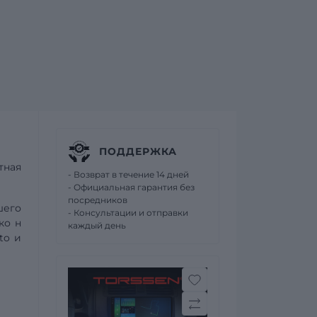
ПОДДЕРЖКА
тная
- Возврат в течение 14 дней
- Официальная гарантия без
посредников
шего
- Консультации и отправки
 ко
н
каждый день
to
и