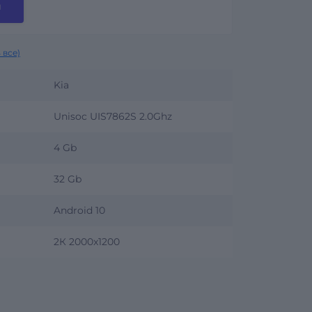
и
 все)
Kia
Unisoc UIS7862S 2.0Ghz
4 Gb
32 Gb
Android 10
2К 2000x1200