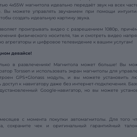
ью 4х55W магнитола идеально передаёт звук на всех часто
е. Вы можете управлять звучанием при помощи интуити
чтобы создать идеальную картину звука.
зволяет проигрывать видео
с разрешением
1080р, причё
ючения физического носителя, так и смотреть видео напр
ино агрегаторы и цифровое телевидение к вашим услугам!
дном девайсе!
олько в развлечениях! Магнитола может больше! Вы мо
атор Torssen и использовать экран магнитолы для управл
троен GPS+Glonass модуль, и вы можете установить л
 доступ к навигатору даже без интернет-подключения. Баз
дустановленный Google-навигатор, но вы можете устано
 месяцев с момента покупки автомагнитолы. Для того ч
ста, сохраните чек и оригинальный гарантийный тало