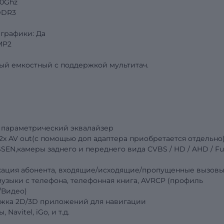
.0Ghz
DDR3
графики: Да
MP2
ый емкостный с поддержкой мультитач.
 параметрический эквалайзер
, 2x AV out(с помощью доп адаптера приобретается отдельно
SEN,камеры заднего и переднего вида
CVBS
/
HD
/
AHD
/
Fu
фикация абонента, входящие/исходящие/пропущенные вызовы
узыки с телефона, телефонная книга, AVRCP (профиль
/Видео)
ржка 2D/3D приложений для навигации
 Navitel, iGo,
и т.д.