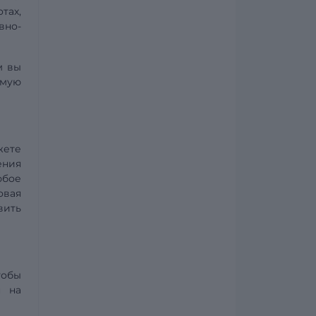
тах,
вно-
м вы
ямую
жете
ения
юбое
овая
вить
тобы
н на