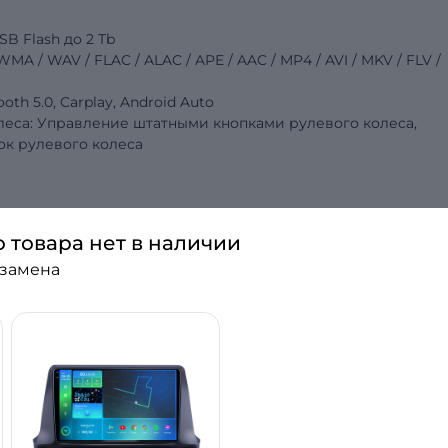
SB Flash до 2 Tb
 / WAV / FLAC / ALAC / APE / AAC / MP4 / AVI / MKV / FLV /
tooth 5.0, Carplay, Android Auto
леса: Управление штатными кнопками рулевого колеса,
к рулевого колеса
C
о товара нет в наличии
 замена
итолы для своего авто? Хороший звук, качестве
сленных форматов музыкальных файлов? Всё это — то
втомагнитоле Torssen! Что же делает её лучшей среди шта