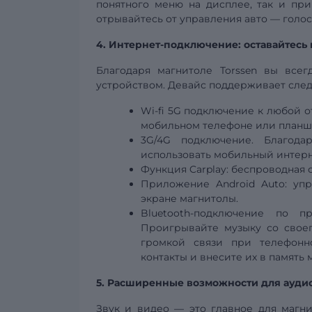
понятного меню на дисплее, так и п
отрывайтесь от управления авто — голо
4. Интернет-подключение: оставайтесь 
Благодаря магнитоле Torssen вы все
устройством. Девайс поддерживает сле
Wi-fi
5G
подключение к любой от
мобильном телефоне или планш
3G/4G подключение. Благода
использовать мобильный интерн
Функция Carplay:
беспроводная
Приложение Android Auto: уп
экране магнитолы.
Bluetooth-подключение по 
Проигрывайте музыку со своег
громкой связи при телефонно
контакты и внесите их в память 
5. Расширенные возможности для ауди
Звук и видео — это главное для магни