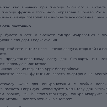
можно как вручную, при помощи большого и интуити
ри помощи функции голосового
управления
Torssen Voice
совые команды позволят вам включить все основные функц
в сети постоянно
гда будете в сети и сможете синхронизироваться с л
дующие стандарты подключения:
крытой сети, в том числе — точке доступа, открытой на в
ете.
ря предустановленному слоту для Sim-карты вы мо
ет напрямую в магнитоле.
синхронизация гаджетов Apple без проблем!
равляйте всеми функциями своего смартфона на Androi
протоколу A2DP для синхронизации с любым девай
о гаджета напрямую, используйте магнитолу для включ
м звонке, как bluetooth-гарнитуру, синхронизируйте 
магнитолы — всё это возможно с Torssen!