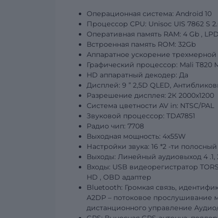
Операционная система: Android 10
Процессор CPU: Unisoc
UIS
7862
S
2
Оперативная память RAM: 4
Gb
, LP
Встроенная память ROM:
32Gb
Аппаратное ускорение трехмерной 
Графический
процессор: Mali T820 
HD аппаратный декодер: Да
Дисплей:
9
”
2,5D QLED, Антибликов
Разрешение дисплея:
2К 2000х1200
Система цветности AV in: NTSC/PAL
Звуковой процессор: TDA7851
Радио чип: 7708
Выходная мощность: 4х55W
Настройки звука: 16
*2
-ти полосный
Выходы: Линейный аудиовыход
4
.1
Входы: USB видеорегистратор TORS
HD
,
OBD
адаптер
Bluetooth: Громкая связь, иденти
A2DP – потоковое прослушивание м
дистанционного управление Аудио