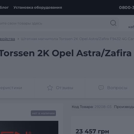
0800-3
Блог
Установка оборудования
ка
ройства
Штатная магнитола Torssen 2K Opel Astra/Zafira F9432 4G Ca
orssen 2K Opel Astra/Zafira
теристики
Отзывы
Вопросы
Код Товара:
29208-03
Производи
нет в наличии
23 457 грн