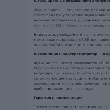
5. Расширенные возможности для ауди
Звук и видео — это главное для магни
благодаря
DSP
усилителю звука мощност
включая ультранизкие и ультравысоки
понятного 1
6*2
-полосного эквалайзера, 
Видеовоспроизведение в магнитоле по
можете как использовать USB для подкл
онлайн: YouTube, стримминг-сервисы, к
6. Навигация и
видеорегистратор
— в о
Функционал Torssen заключается не т
подключить к ней штатный видеорегистр
видеозаписью камер. В устройстве вс
приложение для навигации, чтобы иметь
комплектация магнитолы включает пре
любое приложение на ваш вкус.
Гарантия и комплектация
Torssen предоставляет гарантию на 12