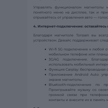
Управлять функционалом магнитолы 
понятного меню на дисплее, так и п
отрывайтесь от управления авто — голо
4. Интернет-подключение: оставайтесь 
Благодаря магнитоле Torssen вы все
устройством. Девайс поддерживает сле
Wi-fi
5G
подключение к любой от
мобильном телефоне или планш
3G/4G подключение. Благода
использовать мобильный интерн
Функция Carplay:
беспроводная
Приложение Android Auto: уп
экране магнитолы.
Bluetooth-подключение по 
Проигрывайте музыку со своег
громкой связи при телефонно
контакты и внесите их в память 