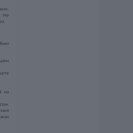
вно-
. Не
ии.
юбым
ашем
жете
d на
сом.
ения
свои