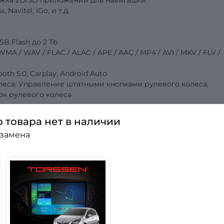
ржка 2D/3D приложений для навигации
 Navitel, iGo,
и т.д.
SB Flash до 2 Tb
 / WAV / FLAC / ALAC / APE / AAC / MP4 / AVI / MKV / FLV /
tooth 5.0, Carplay, Android Auto
леса: Управление штатными кнопками рулевого колеса,
к рулевого колеса
о товара нет в наличии
 замена
C
итолы для своего авто? Хороший звук, качестве
сленных форматов музыкальных файлов? Всё это — то
втомагнитоле Torssen! Что же делает её лучшей среди шта