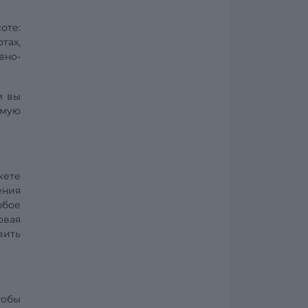
оте:
тах,
вно-
м вы
ямую
жете
ения
юбое
овая
вить
тобы