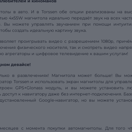
олюбителей и киноманов
толы в авто. И в Torssen обе опции реализованы на выс
ью 4х55W магнитола идеально передаёт звук на всех часто
е. Вы можете управлять звучанием при помощи интуити
чтобы создать идеальную картину звука.
зволяет проигрывать видео
с разрешением
1080р, причё
ючения физического носителя, так и смотреть видео напр
ино агрегаторы и цифровое телевидение к вашим услугам!
дном девайсе!
олько в развлечениях! Магнитола может больше! Вы мо
атор Torssen и использовать экран магнитолы для управл
троен GPS+Glonass модуль, и вы можете установить л
 доступ к навигатору даже без интернет-подключения. Баз
дустановленный Google-навигатор, но вы можете устано
 месяцев с момента покупки автомагнитолы. Для того ч