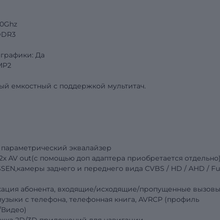
.0Ghz
DDR3
графики: Да
MP2
ый емкостный с поддержкой мультитач.
 параметрический эквалайзер
, 2x AV out(с помощью доп адаптера приобретается отдельно
SEN,камеры заднего и переднего вида
CVBS
/
HD
/
AHD
/
Fu
фикация абонента, входящие/исходящие/пропущенные вызовы
узыки с телефона, телефонная книга, AVRCP (профиль
/Видео)