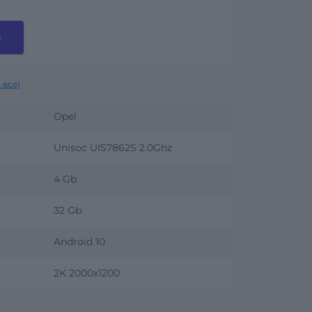
и
 все)
Opel
Unisoc UIS7862S 2.0Ghz
4 Gb
32 Gb
Android 10
2К 2000x1200