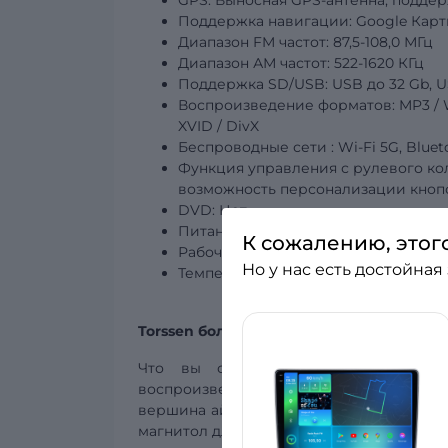
GPS: Выносная GPS-антенна, подде
Поддержка навигации: Google Карты,
Диапазон FM частот: 87,5-108,0 МГц
Диапазон АМ частот: 522-1620 КГц
Поддержка SD/USB:
USB
до 32 Gb, U
Воспроизведение форматов: MP3 / WMA
XVID / DivX
Беспроводные
сети
: Wi-Fi 5G, Blue
Функция управления с рулевого ко
возможность персонализации кнопо
DVD: Нет
Питание: DC 12V
К сожалению, этог
Рабочая температура: -20°C – +70°C
Но у нас есть достойная
Температура
хранения: -30°C – +80°
Torssen больше, чем автомагнитола!
Что вы ожидаете от штатной магн
воспроизведение, поддержка многочи
вершина айсберга, когда речь идёт об а
магнитол для автомобилей?