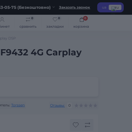
3-05-75 (Безкоштовно)
Заказать звонок
ua
ru
0
0
0
бинет
сравнить
закладки
корзина
rplay DSP
 F9432 4G Carplay
тель:
Torssen
Отзывы:
0