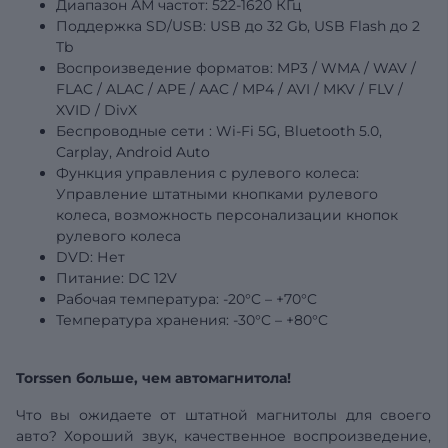
Диапазон АМ частот: 522-1620 КГц
Поддержка SD/USB:
USB
до 32 Gb, USB Flash до 2
Tb
Воспроизведение форматов: MP3 / WMA / WAV /
FLAC / ALAC / APE / AAC / MP4 / AVI / MKV / FLV /
XVID / DivX
Беспроводные
сети
: Wi-Fi 5G, Bluetooth 5.0,
Carplay, Android Auto
Функция управления с рулевого колеса:
Управление штатными кнопками рулевого
колеса, возможность персонализации кнопок
рулевого колеса
DVD: Нет
Питание: DC 12V
Рабочая температура: -20°C – +70°C
Температура
хранения: -30°C – +80°C
Torssen больше, чем автомагнитола!
Что вы ожидаете от штатной магнитолы для своего
авто? Хороший звук, качественное воспроизведение,