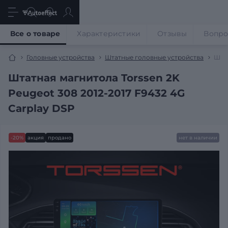
Все о товаре
Характеристики
Отзывы
Вопр
Головные устройства
Штатные головные устройства
Штат
Штатная магнитола Torssen 2K
Peugeot 308 2012-2017 F9432 4G
Carplay DSP
-20%
акция
продано
нет в наличии