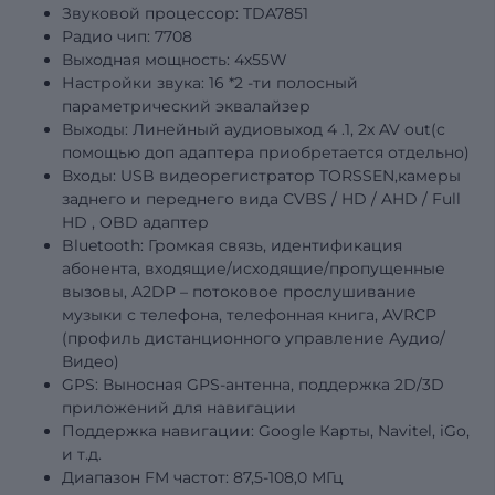
Звуковой процессор: TDA7851
Радио чип: 7708
Выходная мощность: 4х55W
Настройки звука: 16
*2
-ти полосный
параметрический эквалайзер
Выходы: Линейный аудиовыход
4
.1, 2x AV out(с
помощью доп адаптера приобретается отдельно)
Входы: USB видеорегистратор TORSSEN,камеры
заднего и переднего вида
CVBS
/
HD
/
AHD
/
Full
HD
,
OBD
адаптер
Bluetooth: Громкая связь, идентификация
абонента, входящие/исходящие/пропущенные
вызовы, A2DP – потоковое прослушивание
музыки с телефона, телефонная книга, AVRCP
(профиль дистанционного управление Аудио/
Видео)
GPS: Выносная GPS-антенна, поддержка 2D/3D
приложений для навигации
Поддержка навигации: Google Карты, Navitel, iGo,
и т.д.
Диапазон FM частот: 87,5-108,0 МГц