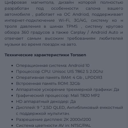
Цифровая магнитола, дизайн которой полностью
разработан под особенности салона
вашего
автомобиля
, работает на ОС Andriod, поддерживает
интернет-подключение Wi-Fi, 3G/4G,
систему ко
н
троля давления в шинах
TPMS
,
систему кругово
обзора 360 градусов а также
Carplay
/
Android
Auto
и
отвечает самым высоким требованиям любителей
музыки во время поездок на авто.
Технические характеристики Torssen
Операционная система: Android 10
Процессор CPU: Unisoc
UIS
7862
S
2.0Ghz
Оперативная память RAM: 4
Gb
, LPDDR3
Встроенная память ROM:
32Gb
Аппаратное ускорение трехмерной графики: Да
Графический
процессор: Mali T820 MP2
HD аппаратный декодер: Да
Дисплей:
9
”
2,5D QLED, Антибликовый емкостный
с поддержкой мультитач.
Разрешение дисплея:
2К 2000х1200
Система цветности AV in: NTSC/PAL