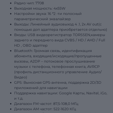
Радио чип: 7708
Выходная мощность: 4х55W
Настройки звука: 16
*2
-ти полосный
параметрический эквалайзер
Выходы: Линейный аудиовыход
4
.1, 2x AV out(с
помощью доп адаптера приобретается отдельно)
Входы: USB видеорегистратор TORSSEN,камеры
заднего и переднего вида
CVBS
/
HD
/
AHD
/
Full
HD
,
OBD
адаптер
Bluetooth: Громкая связь, идентификация
абонента, входящие/исходящие/пропущенные
вызовы, A2DP – потоковое прослушивание
музыки с телефона, телефонная книга, AVRCP
(профиль дистанционного управление Аудио/
Видео)
GPS: Выносная GPS-антенна, поддержка 2D/3D
приложений для навигации
Поддержка навигации: Google Карты, Navitel, iGo,
и т.д.
Диапазон FM частот: 87,5-108,0 МГц
Диапазон АМ частот: 522-1620 КГц