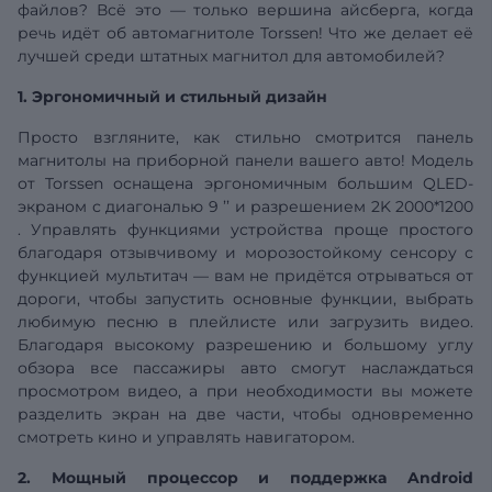
файлов? Всё это — только вершина айсберга, когда
речь идёт об автомагнитоле Torssen! Что же делает её
лучшей среди штатных магнитол для автомобилей?
1. Эргономичный и стильный дизайн
Просто взгляните, как стильно смотрится панель
магнитолы на приборной панели вашего авто! Модель
от Torssen оснащена эргономичным большим QLED-
экраном с
диагональю
9
’’
и разрешением
2K 2000*1200
. Управлять функциями устройства проще простого
благодаря отзывчивому и морозостойкому сенсору с
функцией мультитач — вам не придётся отрываться от
дороги, чтобы запустить основные функции, выбрать
любимую песню в плейлисте или загрузить видео.
Благодаря высокому разрешению и большому углу
обзора все пассажиры авто смогут наслаждаться
просмотром видео, а при необходимости вы можете
разделить экран на две части, чтобы одновременно
смотреть кино и управлять навигатором.
2. Мощный процессор и поддержка Android