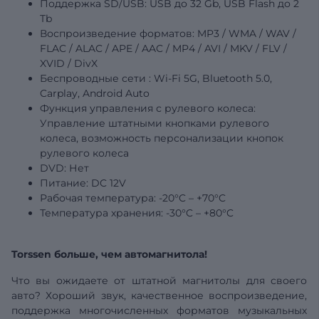
Поддержка SD/USB:
USB
до 32 Gb, USB Flash до 2
Tb
Воспроизведение форматов: MP3 / WMA / WAV /
FLAC / ALAC / APE / AAC / MP4 / AVI / MKV / FLV /
XVID / DivX
Беспроводные
сети
: Wi-Fi 5G, Bluetooth 5.0,
Carplay, Android Auto
Функция управления с рулевого колеса:
Управление штатными кнопками рулевого
колеса, возможность персонализации кнопок
рулевого колеса
DVD: Нет
Питание: DC 12V
Рабочая температура: -20°C – +70°C
Температура
хранения: -30°C – +80°C
Torssen больше, чем автомагнитола!
Что вы ожидаете от штатной магнитолы для своего
авто? Хороший звук, качественное воспроизведение,
поддержка многочисленных форматов музыкальных