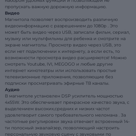
набором удобных функций и позволяющей не
пропускать важную дорожную информацию.
Видео
Магнитола позволяет воспроизводить различную
видеоинформацию с разрешением до 1080р . Это
может быть видео через USB, записали фильм, сериал,
музыку или мультфильмы для ребенка и смотрите на
экране магнитолы. Просмотр видео через USB, это
если нет подключении к интернету, а если есть, то
возможности просмотра видео расширяются! Можно
смотреть Youtube, IVI, MEGOGO и любые другие
интернет кинотеатры или использовать простые
телевизионные приложения, позволяющие без
подписки просматривать эфирные ТВ каналы.
Аудио
В магнитоле установлен DSP усилитель мощностью
4x55W. Это обеспечивает прекрасное качество звука, с
выделением высоких,средних и низких частот
удовлетворит самого требовательного меломана . За
частотные регулировки звука отвечает встроенный 14-
ти полосный эквалайзер, позволяющий настроить
персональную звуковую сцену с звуковыми по