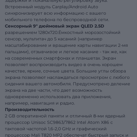
задержки и поканальную регулировку звука.
Встроенный модуль Carplay/Android Auto
синхронизирует всю информацию с вашего
мобильного телефона по беспроводной сети.
Сенсорный 9" дюймовый экран QLED 2.5D
разрешением 1280x720.Ёмкостный морозостойкий
сенсор, мультитач до 5 касаний (например
масштабирование и вращение карты навигации 2-мя
пальцами), отзывчивое и легкое касание - так же, как
на современных смартфонах и планшетах. Экран
позволяет воспроизводить видео в очень хорошем
качестве, яркие, сочные цвета. Большие углы обзора
экрана позволяют наслаждаться просмотром с любого
сидения вашего автомобиля. Предусмотрено деление
экрана на две части, что дает возможность
одновременно использовать два приложения,
например, навигация и радио.
Производительность
2 GB оперативной памяти и отличный 8-ми ядерный
процессор Unisoc SC9863/7862 Intel Atom X86 с
тактовой частотой 1,6-2,0 GHz и графический
процессор Mali T820 MP2 обеспечат быстрый запуск и