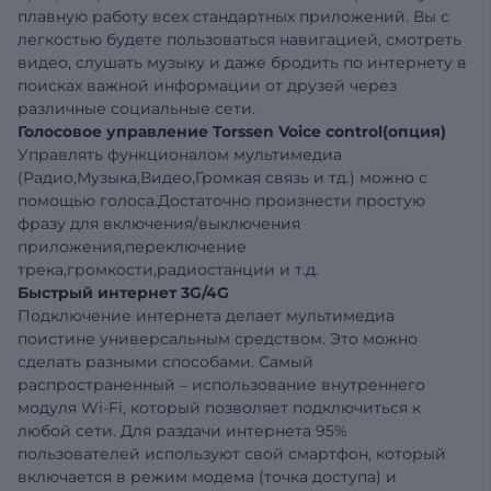
плавную работу всех стандартных приложений. Вы с
легкостью будете пользоваться навигацией, смотреть
видео, слушать музыку и даже бродить по интернету в
поисках важной информации от друзей через
различные социальные сети.
Голосовое управление Torssen Voice control(опция)
Управлять функционалом мультимедиа
(Радио,Музыка,Видео,Громкая связь и тд.) можно с
помощью голоса.Достаточно произнести простую
фразу для включения/выключения
приложения,переключение
трека,громкости,радиостанции и т.д.
Быстрый интернет 3G/4G
Подключение интернета делает мультимедиа
поистине универсальным средством. Это можно
сделать разными способами. Самый
распространенный – использование внутреннего
модуля Wi-Fi, который позволяет подключиться к
любой сети. Для раздачи интернета 95%
пользователей используют свой смартфон, который
включается в режим модема (точка доступа) и