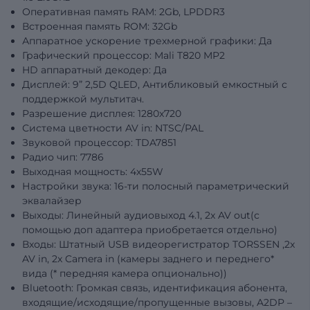
Оперативная память RAM: 2Gb, LPDDR3
Встроенная память ROM: 32Gb
Аппаратное ускорение трехмерной графики: Да
Графический процессор: Mali T820 MP2
HD аппаратный декодер: Да
Дисплей: 9” 2,5D QLED, Антибликовый емкостный с
поддержкой мультитач.
Разрешение дисплея: 1280x720
Система цветности AV in: NTSC/PAL
Звуковой процессор: TDA7851
Радио чип: 7786
Выходная мощность: 4х55W
Настройки звука: 16-ти полосный параметрический
эквалайзер
Выходы: Линейный аудиовыход 4.1, 2x AV out(с
помощью доп адаптера приобретается отдельно)
Входы: Штатный USB видеорегистратор TORSSEN ,2x
AV in, 2x Camera in (камеры заднего и переднего*
вида (* передняя камера опционально))
Bluetooth: Громкая связь, идентификация абонента,
входящие/исходящие/пропущенные вызовы, A2DP –