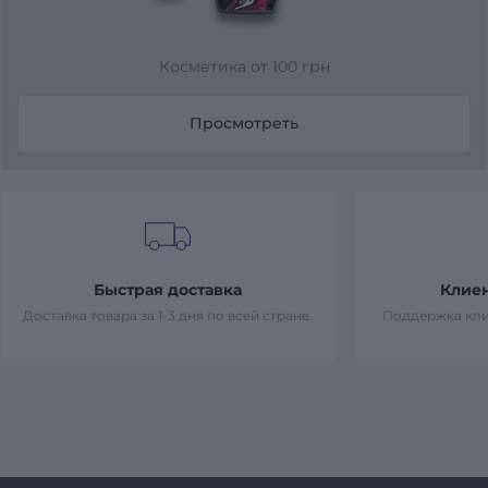
Косметика от 100 грн
Просмотреть
Быстрая доставка
Клие
Доставка товара за 1-3 дня по всей стране.
Поддержка кли