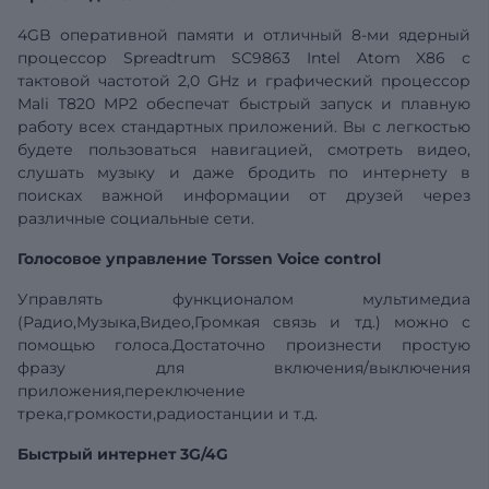
4GB оперативной памяти и отличный 8-ми ядерный
процессор Spreadtrum SC9863 Intel Atom X86 с
тактовой частотой 2,0 GHz и графический процессор
Mali T820 MP2 обеспечат быстрый запуск и плавную
работу всех стандартных приложений. Вы с легкостью
будете пользоваться навигацией, смотреть видео,
слушать музыку и даже бродить по интернету в
поисках важной информации от друзей через
различные социальные сети.
Голосовое управление Torssen Voice control
Управлять функционалом мультимедиа
(Радио,Музыка,Видео,Громкая связь и тд.) можно с
помощью голоса.Достаточно произнести простую
фразу для включения/выключения
приложения,переключение
трека,громкости,радиостанции и т.д.
Быстрый интернет 3G/4G