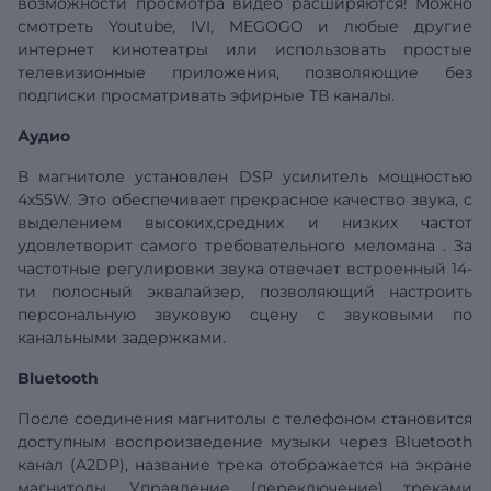
возможности просмотра видео расширяются! Можно
смотреть Youtube, IVI, MEGOGO и любые другие
интернет кинотеатры или использовать простые
телевизионные приложения, позволяющие без
подписки просматривать эфирные ТВ каналы.
Аудио
В магнитоле установлен DSP усилитель мощностью
4x55W. Это обеспечивает прекрасное качество звука, с
выделением высоких,средних и низких частот
удовлетворит самого требовательного меломана . За
частотные регулировки звука отвечает встроенный 14-
ти полосный эквалайзер, позволяющий настроить
персональную звуковую сцену с звуковыми по
канальными задержками.
Bluetooth
После соединения магнитолы с телефоном становится
доступным воспроизведение музыки через Bluetooth
канал (A2DP), название трека отображается на экране
магнитолы. Управление (переключение) треками