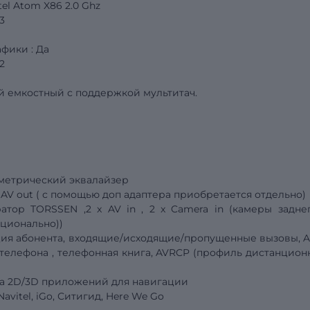
el
Atom X86
2.0
Ghz
3
афики
:
Да
2
й емкостный с поддержкой мультитач.
аметрический эквалайзер
x AV out
(
с помощью доп адаптера приобретается отдельно)
ратор
TORSSEN
,2
x
AV
in
, 2
x
Camera in (камеры задне
пционально))
ция абонента, входящие/исходящие/пропущенные вызовы, 
телефона , телефонная книга, AVRCP (профиль дистанцион
ка 2D/3D приложений для навигации
avitel, iGo, Ситигид, Here We Go