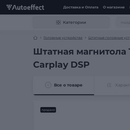
Доставка и Оплата
О магазине
Категории
Головные устройства
Штатные головные уст
Штатная магнитола T
Carplay DSP
Все о товаре
Харак
продано