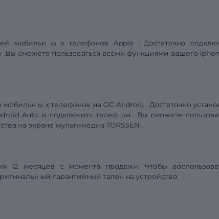
лей мобильн
ы
х телефонов
Apple
. Достаточно подклю
y
.Вы сможете пользоваться всеми функциями вашего
Ipho
й мобильн
ы
х телефонов на ОС
Android
. Достаточно
устано
droid
Auto
и
подключить телеф
он
.
Вы сможете пользова
ства
на
экране
мультимедиа
TORSSEN
.
ия 12 месяцев с момента продажи. Чтобы воспользова
ригинальн
ый гарантийный талон на устройство.