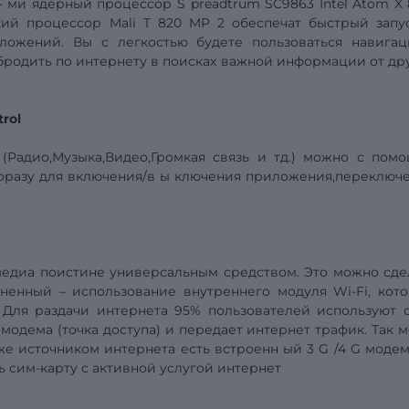
-
ми
ядерный процессор
S
preadtrum SC9863 Intel
Atom
X
кий процессор
Mali
T
820
MP
2 обеспечат быстрый запу
ложений. Вы с легкостью будете пользоваться навигац
 бродить по интернету в поисках важной информации от др
trol
Радио,Музыка,Видео,Громкая связь и тд.)
можно с пом
фразу для включения/в
ы
ключения приложения,переключ
медиа
поистине универсальным средством. Это можно сде
ненный – использование внутреннего модуля Wi-Fi, кот
 Для раздачи интернета 95% пользователей используют 
одема (точка доступа) и передает интернет трафик. Так м
же источником интернета есть
встроенн
ый 3
G
/4
G
модем
ь сим-карту с активной услугой интернет