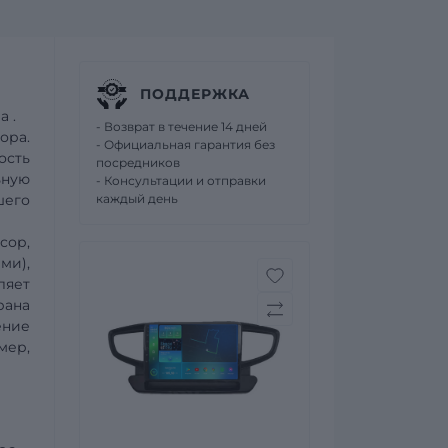
ПОДДЕРЖКА
ia
.
- Возврат в течение 14 дней
ора.
- Официальная гарантия без
ость
посредников
ьную
- Консультации и отправки
шего
каждый день
сор,
ми),
ляет
рана
ение
мер,