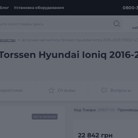
0800-3
Блог
Установка оборудования
ка
ройства
Штатная магнитола Torssen Hyundai Ioniq 2016-2021 F9332 4
orssen Hyundai Ioniq 2016-
теристики
Отзывы
Вопросы
Код Товара:
28807-03
Производи
нет в наличии
22 842 грн