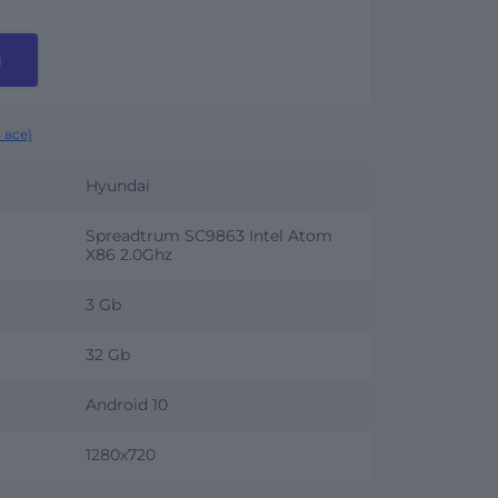
и
 все)
Hyundai
Spreadtrum SC9863 Intel Atom
X86 2.0Ghz
3 Gb
32 Gb
Android 10
1280x720