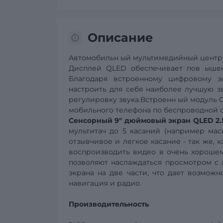
Описание
Автомобильн
ый мультимедийный цент
Дисплей
QLED
обеспечивает пов
ыше
Благодаря встроенному цифровому 
настроить для себя наиболее лучшую з
регулировку звука.Встроенн
ый модуль
C
мобильного телефона по беспроводной с
Сенсорный
9" дюймовый экран
QLED
2.
мультитач до 5 касаний (например м
отзывчивое и легкое касание - так же, 
воспроизводить видео в очень хорошем
позволяют наслаждаться просмотром с
экрана на две части,
что дает возможн
навигация и радио.
Производительность