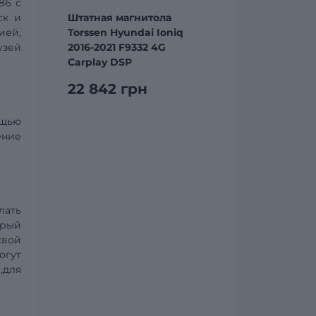
86 с
ск и
Штатная магнитола
ией,
Torssen Hyundai Ioniq
узей
2016-2021 F9332 4G
Carplay DSP
22 842 грн
ощью
ение
лать
орый
свой
огут
,для