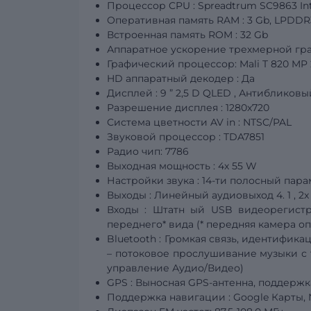
Процессор
CPU
:
Spreadtrum SC9863 Int
Оперативная память RAM
:
3
Gb,
LPDDR
Встроенная память ROM
:
32
Gb
Аппаратное ускорение трехмерной гр
Графический процессор:
Mali
T
820
MP
HD аппаратный декодер
:
Да
Дисплей
:
9
” 2,5
D
QLED
, Антибликовы
Разрешение дисплея
:
1280x720
Система цветности
AV
in
:
NTSC/PAL
Звуковой процессор
:
TDA7851
Радио чип:
7786
Выходная мощность
:
4х
55
W
Настройки звука
:
14-ти полосный пар
Выходы
:
Линейный аудиовыход 4.
1
, 2
Входы
:
Штатн
ый
USB
видеорегист
переднего* вида (* передняя камера о
Bluetooth
:
Громкая связь, идентифика
– потоковое
прослушивание музыки с 
управление Аудио/Видео)
GPS
:
Выносная GPS-антенна, поддерж
Поддержка навигации
:
Google Карты, N