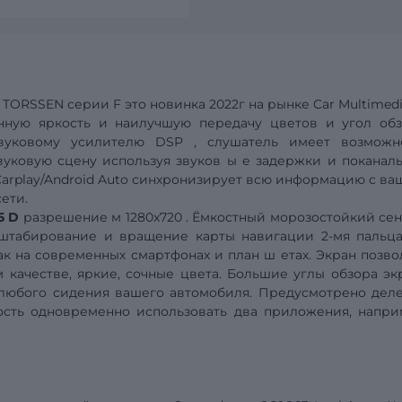
р
TORSSEN
серии
F
это новинка 2022г на рынке
Car
Multimed
нную яркость и
наилучшую передачу цветов и угол обз
звуковому усилителю
DSP
,
слушатель имеет возможн
вуковую сцену используя звуков
ы
е задержки и поканал
arplay/Android Auto
синхронизирует всю информацию с ва
ети.
5
D
разрешение
м
1280x720
.
Ёмкостный морозостойкий сен
асштабирование и вращение карты
навигации
2-мя пальца
как на современных смартфонах и план
ш
етах.
Экран позво
 качестве, яркие, сочные цвета. Большие углы обзора эк
 любого сидения вашего автомобиля. Предусмотрено
дел
ость одновременно использовать два приложения, напри