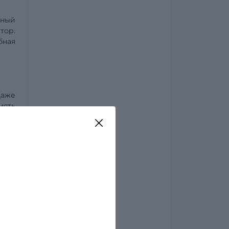
нный
тор.
бная
даже
мять
ющей
. Это
ка и
у, а
GO и
ния,