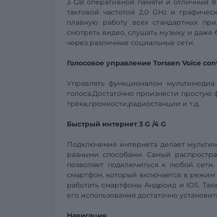
3 GB оперативной памяти и отличный 8
тактовой частотой
2,0
GHz
и графичес
плавную работу всех стандартных при
смотреть видео, слушать музыку и даже
через различные социальные сети.
Голосовое управление
Torssen
Voice
con
Управлять функционалом мультимедиа (
голоса.Достаточно произнести простую 
трека,громкости,радиостанции и т.д.
Быстрый интернет
3
G
/4
G
Подключение интернета делает
мульти
разными способами. Самый распростра
позволяет подключиться к любой сети.
смартфон, который включается в режим м
работать смартфоны Андроид и IOS.
Так
его использования достаточно установит
Навигация