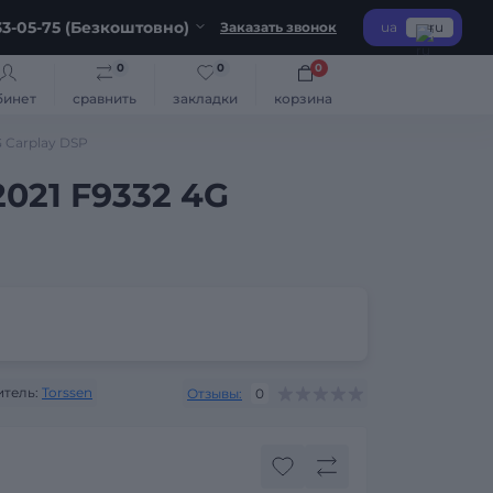
3-05-75 (Безкоштовно)
Заказать звонок
ua
ru
0
0
0
бинет
сравнить
закладки
корзина
G Carplay DSP
2021 F9332 4G
тель:
Torssen
Отзывы:
0