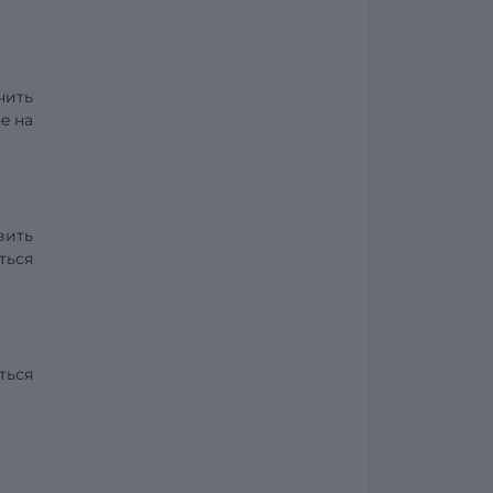
чить
ne
на
вить
ться
ться