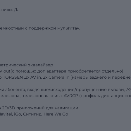
фики: Да
 емкостный с поддержкой мультитач.
аметрический эквалайзер
AV out(с помощью доп адаптера приобретается отдельно)
ORSSEN ,2x AV in, 2x Camera in (камеры заднего и передне
)
ация абонента, входящие/исходящие/пропущенные вызовы, A
телефона , телефонная книга, AVRCP (профиль дистанционн
а 2D/3D приложений для навигации
vitel, iGo, Ситигид, Here We Go