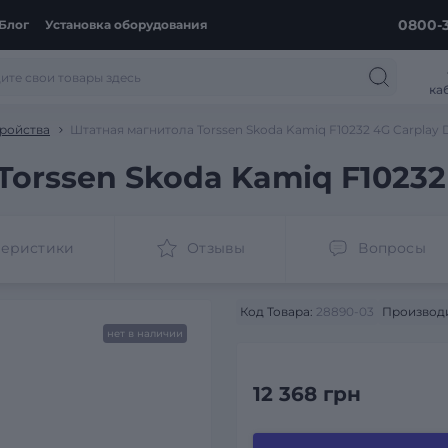
0800-3
Блог
Установка оборудования
ка
ройства
Штатная магнитола Torssen Skoda Kamiq F10232 4G Carplay 
orssen Skoda Kamiq F10232
теристики
Отзывы
Вопросы
Код Товара:
28890-03
Производи
нет в наличии
12 368 грн