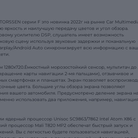
RSSEN серии F это новинка 2022г на рынке Car Multimedia
яркость и наилучшую передачу цветов и угол обзора.
овому усилителю DSP, слушатель имеет возможность
уковую сцену используя звуковые задержки и поканальную
arplay/Android Auto синхронизирует всю информацию с ва
ети.
 1280x720.Ёмкостный морозостойкий сенсор, мультитач до 
ращение карты навигации 2-мя пальцами), отзывчивое и
енных смартфонах и планшетах. Экран позволяет воспроизвод
 сочные цвета. Большие углы обзора экрана позволяют
ния вашего автомобиля. Предусмотрено деление экрана н
еменно использовать два приложения, например, навигация
и ядерный процессор Unisoc SC9863/7862 Intel Atom X86 с
ский процессор Mali T820 MP2 обеспечат быстрый запуск и
ений. Вы с легкостью будете пользоваться навигацией,