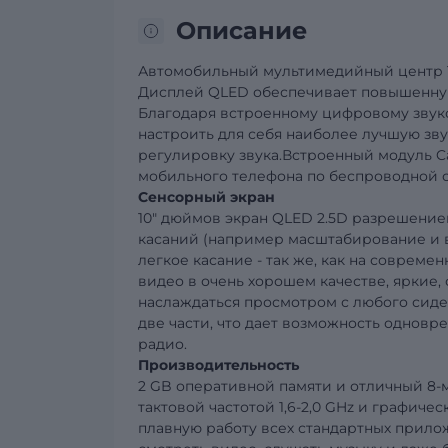
Описание
Автомобильный мультимедийный центр TO
Дисплей QLED обеспечивает повышенную 
Благодаря встроенному цифровому звук
настроить для себя наиболее лучшую зв
регулировку звука.Встроенный модуль C
мобильного телефона по беспроводной с
Сенсорный экран
10" дюймов экран QLED 2.5D разрешением
касаний (например масштабирование и в
легкое касание - так же, как на соврем
видео в очень хорошем качестве, яркие,
наслаждаться просмотром с любого сиде
две части, что дает возможность одновр
радио.
Производительность
2 GB оперативной памяти и отличный 8-м
тактовой частотой 1,6-2,0 GHz и графиче
плавную работу всех стандартных прилож