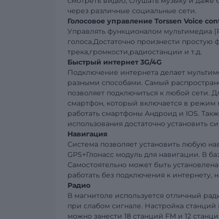
смотреть видео, слушать музыку и даже
через различные социальные сети.
Голосовое управление Torssen Voice con
Управлять функционалом мультимедиа (Р
голоса.Достаточно произнести простую
трека,громкости,радиостанции и т.д.
Быстрый интернет 3G/4G
Подключение интернета делает мультим
разными способами. Самый распростране
позволяет подключиться к любой сети. Д
смартфон, который включается в режим м
работать смартфоны Андроид и IOS. Такж
использования достаточно установить си
Навигация
Система позволяет установить любую н
GPS+Глонасс модуль для навигации. В ба
Самостоятельно может быть установлена
работать без подключения к интернету, 
Радио
В магнитоле используется отличный ра
при слабом сигнале. Настройка станций
можно занести 18 станций FM и 12 стан