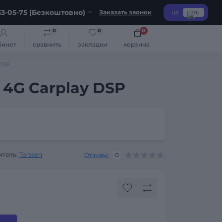
3-05-75 (Безкоштовно)
Заказать звонок
ua
ru
0
0
0
бинет
сравнить
закладки
корзина
DSP
 4G Carplay DSP
тель:
Torssen
Отзывы:
0