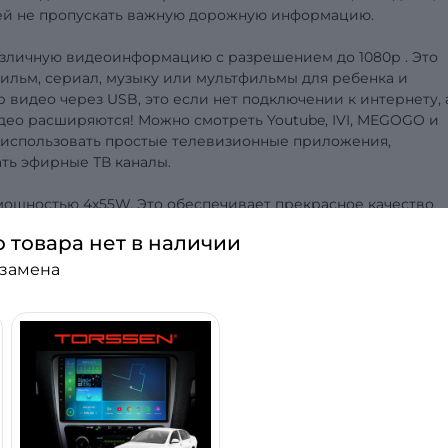
ей не пропускать важную дорожную информацию.
азличную видеоинформацию с разрешением до 1080р . Это
фильм, сериал, музыку или мультфильмы для ребенка и
 видео через USB, это если нет подключении к интернету, 
део расширяются! Можно смотреть Youtube, IVI, MEGOGO и
 использовать простые телевизионные приложения,
ть эфирные ТВ каналы.
мощностью 4x55W. Это обеспечивает прекрасное качество
низких частот удовлетворит самого требовательного мелома
о товара нет в наличии
ет встроенный 14-ти полосный эквалайзер, позволяющий
 с звуковыми по канальными задержками.
 замена
ом становится доступным воспроизведение музыки через
 отображается на экране магнитолы. Управление (переключе
а. Доступна громкая связь при поступлении звонка или
ты можно занести в память магнитолы и управлять ими пря
тного USB видеорегистратора TORSSEN , в магнитолах