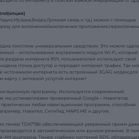
 бродить по интернету в поисках важной информации от др
trol(опция)
адио,Музыка,Видео,Громкая связь и тд.) можно с помощью
 фразу для включения/выключения приложения,переключен
едиа поистине универсальным средством. Это можно сдел
нный – использование внутреннего модуля Wi-Fi, который
ля раздачи интернета 95% пользователей используют свой
одема (точка доступа) и передает интернет трафик. Так мо
е источником интернета есть встроенный 3G/4G модем,для
м-карту с активной услугой интернет
авигационную программу. Используется современный
зе мы устанавливаем проверенный Google – Навигатор.
 практически любая навигационная программа, способная
например, Навител, СитиГид, MAPS.ME и другие.
дио тюнер TDA7786 обеспечивающий уверенный прием даж
 производится в автоматическом или ручном режиме. В пам
ций AM диапазона. Тюнер снабжен системой RDS, обладающе