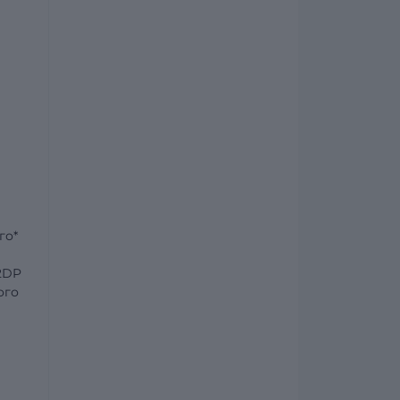
го*
2DP
ого