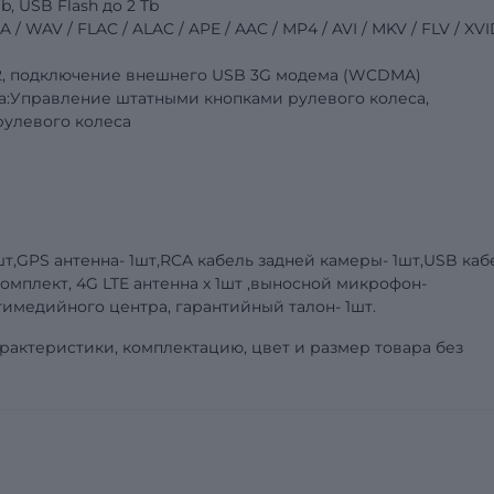
, USB Flash до 2 Tb
WAV / FLAC / ALAC / APE / AAC / MP4 / AVI / MKV / FLV / XVI
4.2, подключение внешнего USB 3G модема (WCDMA)
а:
Управление штатными кнопками рулевого колеса,
рулевого колеса
т,GPS антенна- 1шт,RCA кабель задней камеры- 1шт,USB каб
комплект, 4G LTE антенна х 1шт ,выносной микрофон-
имедийного центра, гарантийный талон- 1шт.
рактеристики, комплектацию, цвет и размер товара без