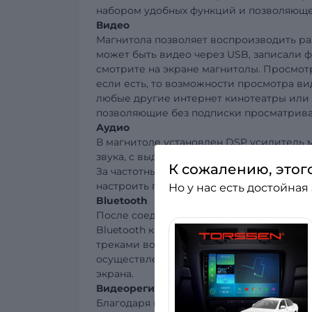
набором удобных функций и позволяющ
Видео
Магнитола позволяет воспроизводить р
может быть видео через USB, записали 
смотрите на экране магнитолы. Просмотр
если есть, то возможности просмотра ви
любые другие интернет кинотеатры или
позволяющие без подписки просматрива
Аудио
В магнитоле установлен DSP усилитель 
звука, с выделением высоких,средних и 
К сожалению, этог
За частотные регулировки звука отвеча
настроить персональную звуковую сцену
Но у нас есть достойная
Bluetooth
После соединения магнитолы с телефон
Bluetooth канал (A2DP), название трека
треками возможно с магнитолы и телефон
осуществлении вызова. Все ваши контак
экрана.
Видеорегистратор
Благодаря возможности подключения шта