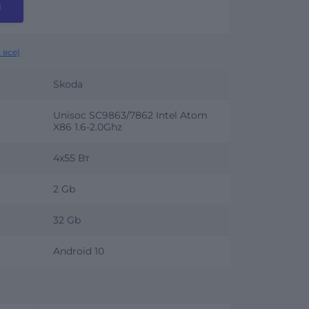
и
 все)
Skoda
Unisoc SC9863/7862 Intel Atom
X86 1.6-2.0Ghz
4х55 Вт
2 Gb
32 Gb
Android 10