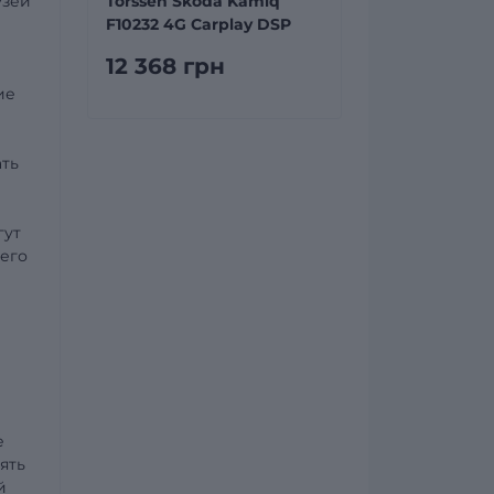
узей
Torssen Skoda Kamiq
F10232 4G Carplay DSP
12 368 грн
ие
ать
гут
 его
е
ять
й