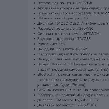
Встроенная память ROM: 32Gb
Аппаратное ускорение трехмерной гра
Графический процессор: Mali T820 MP2
HD аппаратный декодер: Да
Дисплей: 10” 2,5D QLED, Антибликовый
Разрешение дисплея: 1280x720
Система цветности AV in: NTSC/PAL
Звуковой процессор: TDA7851
Радио чип: 7786
Выходная мощность: 4х55W
Настройки звука: 16-ти полосный пар
Выходы: Линейный аудиовыход 4.1, 2x 
Входы: Штатный USB видеорегистратор T
вида (* передняя камера опционально)
Bluetooth: Громкая связь, идентифик
– потоковое прослушивание музыки с 
управление Аудио/Видео)
GPS: Выносная GPS-антенна, поддержк
Поддержка навигации: Google Карты, Na
Диапазон FM частот: 87,5-108,0 МГц
Диапазон АМ частот: 522-1620 КГц