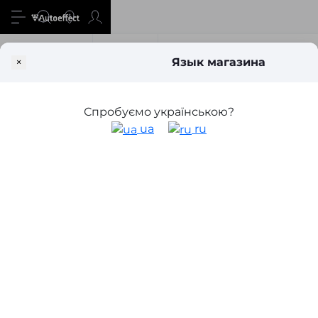
Все о товаре
Отзывы
Вопросы
×
Язык магазина
Химия и косметика
Кузов
Очистители
Очиститель от с
Очиститель от следов насекомых
Спробуємо українською?
Black Line Motip 500 мл
ua
ru
4
4
в наличии