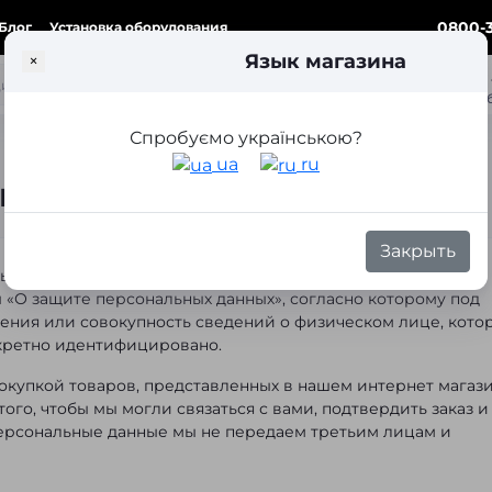
0800-3
Блог
Установка оборудования
Язык магазина
×
ка
Спробуємо українською?
ua
ru
иальности в Autoeffect
Закрыть
ольшое внимание защите персональных данных своих
 «О защите персональных данных», согласно которому под
ния или совокупность сведений о физическом лице, кото
кретно идентифицировано.
покупкой товаров, представленных в нашем интернет магази
ого, чтобы мы могли связаться с вами, подтвердить заказ и
персональные данные мы не передаем третьим лицам и