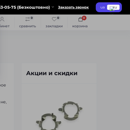
3-05-75 (Безкоштовно)
Заказать звонок
ua
ru
0
0
0
бинет
сравнить
закладки
корзина
Акции и скидки
рое
не,