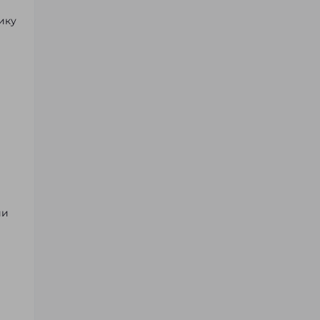
ику
ии