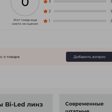
0
3
2
Этот товар еще
1
никто не оценил
с о товаре
Добавить вопрос
 Bi-Led линз
Современные
штатные