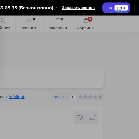
3-05-75 (Безкоштовно)
Заказать звонок
ua
ru
0
0
0
бинет
сравнить
закладки
корзина
ель:
Infolight
Отзывы:
0