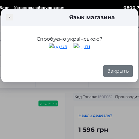
0800-3
Блог
Установка оборудования
Язык магазина
×
ка
Спробуємо українською?
овая лампа Infolight D1S +50% 5000K 35W
ua
ru
5000K 35W
Закрыть
теристики
Отзывы
Вопросы
Код Товара:
I50D1S2
Производит
в наличии
Нашли дешевле?
1 596 грн