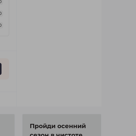
0
0
0
Пройди осенний
сезон в чистоте