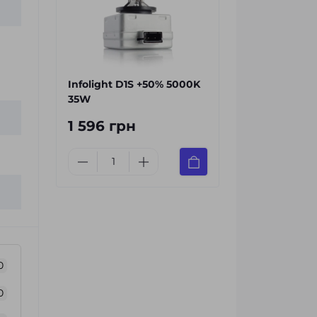
Infolight D1S +50% 5000K
35W
1 596 грн
0
0