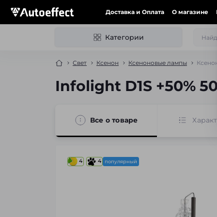
Доставка и Оплата
О магазине
Категории
Свет
Ксенон
Ксеноновые лампы
Ксенон
Infolight D1S +50% 
Все о товаре
Харак
4
4
популярный