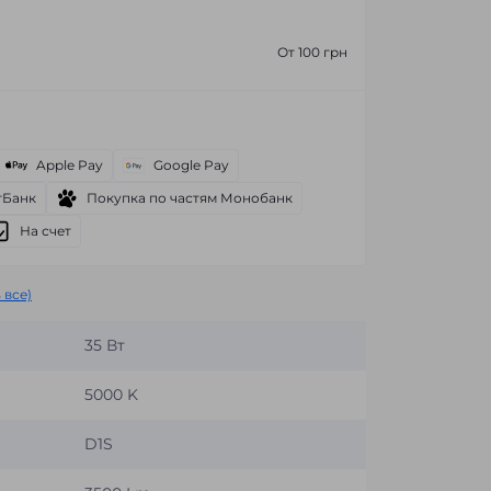
От 100 грн
Apple Pay
Google Pay
тБанк
Покупка по частям Монобанк
На счет
 все)
35 Вт
5000 K
D1S