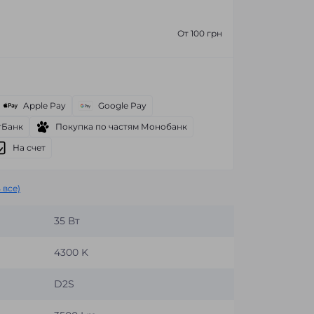
От 100 грн
Apple Pay
Google Pay
тБанк
Покупка по частям Монобанк
На счет
 все)
35 Вт
4300 K
D2S