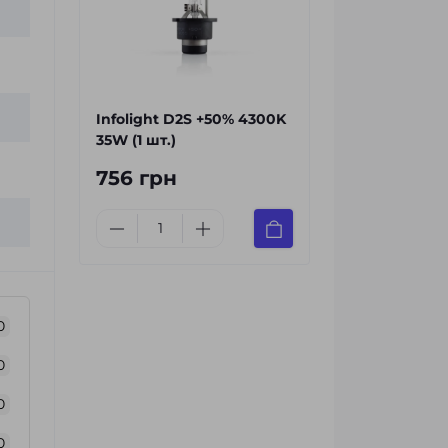
Infolight D2S +50% 4300K
35W (1 шт.)
756 грн
0
0
0
0