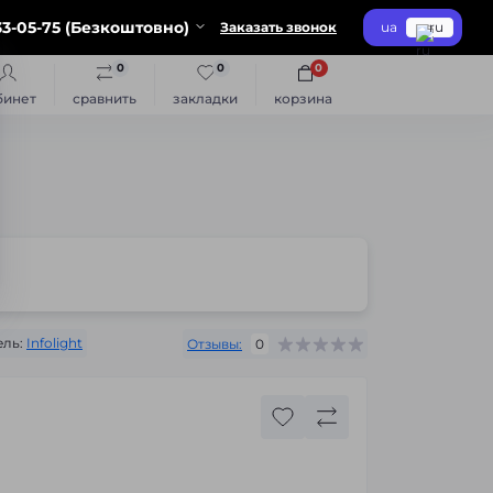
3-05-75 (Безкоштовно)
Заказать звонок
ua
ru
0
0
0
бинет
сравнить
закладки
корзина
ль:
Infolight
Отзывы:
0