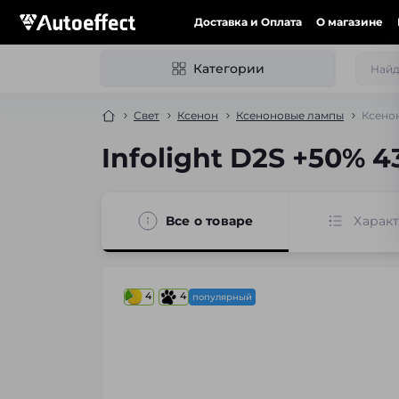
Доставка и Оплата
О магазине
Категории
Свет
Ксенон
Ксеноновые лампы
Ксенон
Infolight D2S +50% 4
Все о товаре
Харак
4
4
популярный