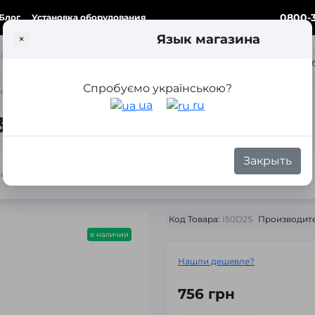
0800-3
Блог
Установка оборудования
Язык магазина
×
ка
Спробуємо українською?
овая лампа Infolight D2S +50% 4300K 35W
ua
ru
300K 35W (1 шт.)
Закрыть
теристики
Отзывы
Вопросы
Код Товара:
I50D2S
Производите
в наличии
Нашли дешевле?
756 грн