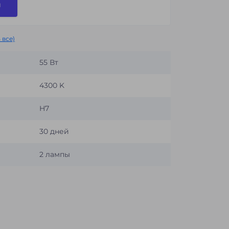
и
 все)
55 Вт
4300 K
H7
30 дней
2 лампы