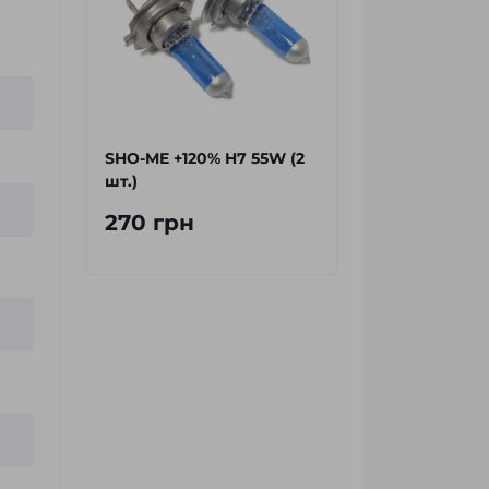
SHO-ME +120% H7 55W (2
шт.)
270 грн