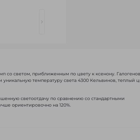
мп со светом, приближенным по цвету к ксенону. Галогено
 уникальную температуру света 4300 Кельвинов, теплый ц
ышенную светоотдачу по сравнению со стандартными
учше ориентировочно на 120%.