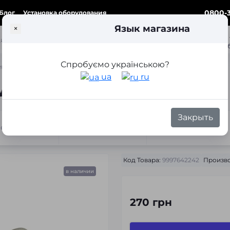
0800-3
Блог
Установка оборудования
Язык магазина
×
ка
Спробуємо українською?
еновые лампы SHO-ME +120% H7 55W 4300K
ua
ru
 (2 шт.)
Закрыть
теристики
Отзывы
Вопросы
Код Товара:
9997642242
Произво
в наличии
270 грн