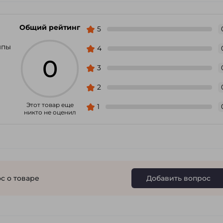
Общий рейтинг
5
мпы
4
0
3
2
Этот товар еще
1
никто не оценил
с о товаре
Добавить вопрос