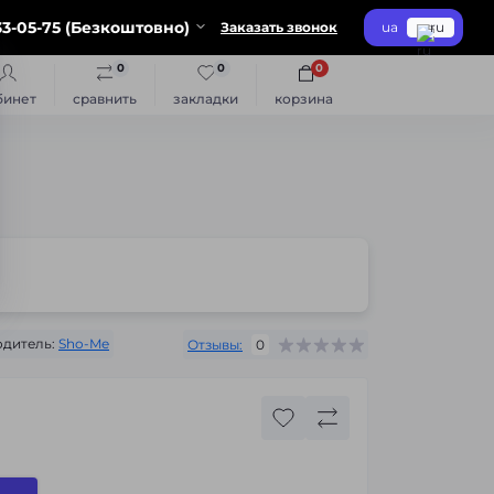
3-05-75 (Безкоштовно)
Заказать звонок
ua
ru
0
0
0
бинет
сравнить
закладки
корзина
дитель:
Sho-Me
Отзывы:
0