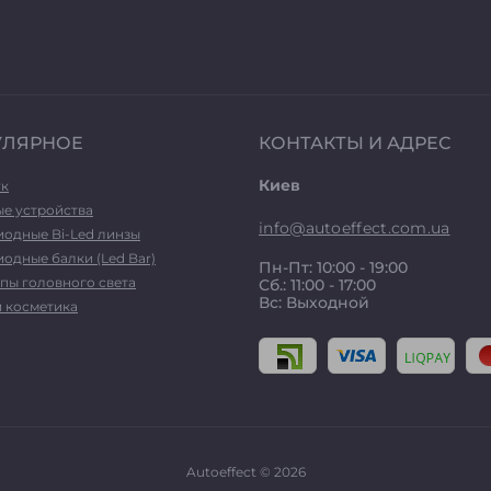
УЛЯРНОЕ
КОНТАКТЫ И АДРЕС
Киев
ук
ые устройства
info@autoeffect.com.ua
иодные Bi-Led линзы
одные балки (Led Bar)
Пн-Пт: 10:00 - 19:00
пы головного света
Сб.: 11:00 - 17:00
Вс: Выходной
и косметика
Autoeffect © 2026