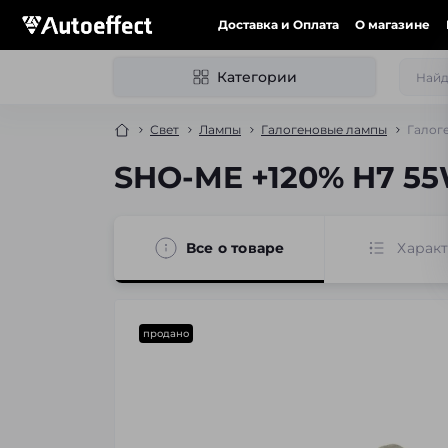
Доставка и Оплата
О магазине
Категории
Свет
Лампы
Галогеновые лампы
Галог
SHO-ME +120% H7 55W
Все о товаре
Харак
продано