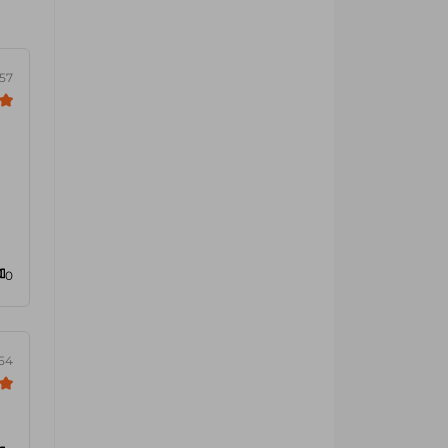
:57
0
:54