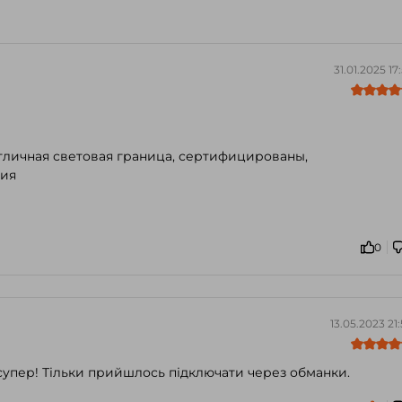
31.01.2025 17
отличная световая граница, сертифицированы,
ния
0
13.05.2023 21
 супер! Тільки прийшлось підключати через обманки.