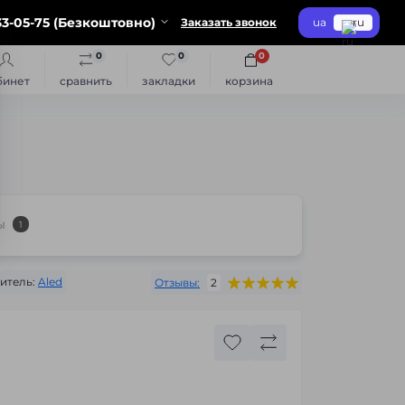
3-05-75 (Безкоштовно)
Заказать звонок
ua
ru
0
0
0
бинет
сравнить
закладки
корзина
ы
1
итель:
Aled
Отзывы:
2