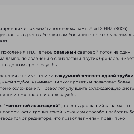
таревших и "рыжих" галогеновых ламп. Aled X HB3 (9005)
иодов, что дает в абсолютном большинстве фар максимал
вет.
 поколения TNX. Теперь
реальный
световой поток на одну
ма лампа, по сравнению с аналогами других брендов, имеет
ет о долгом сроке службы.
аждения с применением
вакуумной теплоотводной трубки
умной трубке, начинает циркулировать и позволяет более
истеме охлаждения. Позволяет улучшить охлаждающую систе
увеличив мощность и срок службы.
 с
"магнитной левитацией"
, то есть держащийся на магнит
ия поверхности трения такой механизм способен работать б
 отводится от радиатора, что позволяет чипам правильно