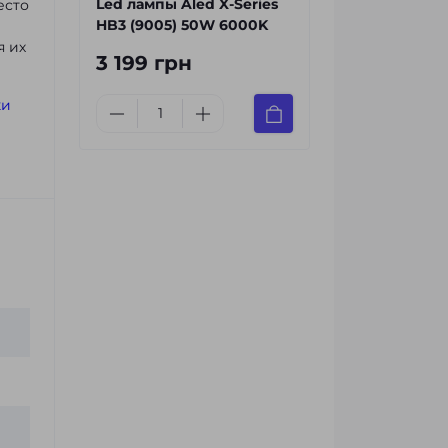
Led лампы Aled X-Series
есто
HB3 (9005) 50W 6000K
я их
3 199 грн
ки