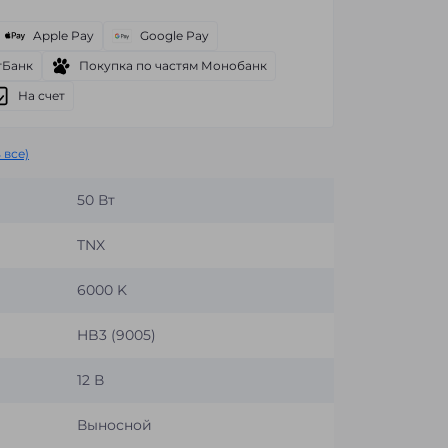
Apple Pay
Google Pay
тБанк
Покупка по частям Монобанк
На счет
 все)
50 Вт
TNX
6000 K
HB3 (9005)
12 В
Выносной