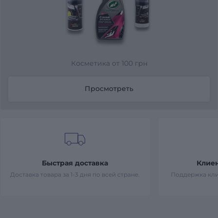
Косметика от 100 грн
Просмотреть
Быстрая доставка
Клие
Доставка товара за 1-3 дня по всей стране.
Поддержка кли