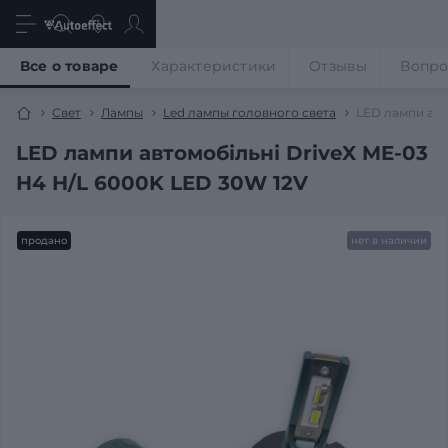
Все о товаре
Характеристики
Отзывы
Вопр
Свет
Лампы
Led лампы головного света
LED лампи авт
LED лампи автомобільні DriveX ME-03
H4 H/L 6000K LED 30W 12V
продано
нет в наличии