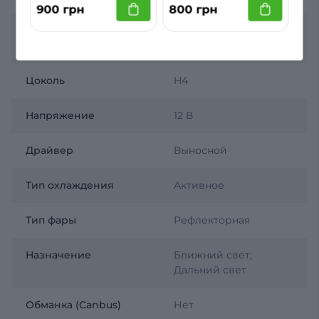
900 грн
800 грн
Цветовая
6000 K
температура
Цоколь
H4
Напряжение
12 В
Драйвер
Выносной
Тип охлаждения
Активное
Тип фары
Рефлекторная
Назначение
Ближний свет;
Дальний свет
Обманка (Canbus)
Нет