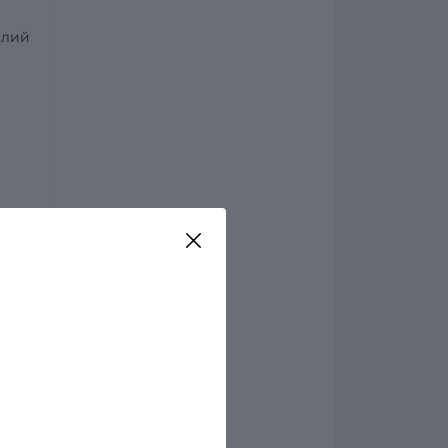
алий
.