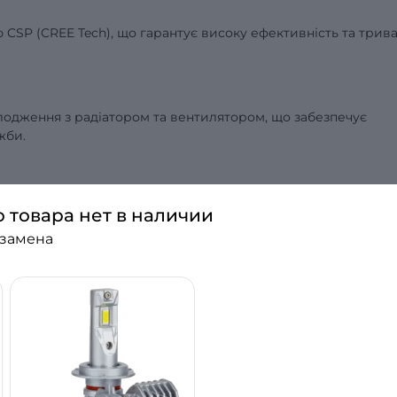
 CSP (CREE Tech), що гарантує високу ефективність та трив
одження з радіатором та вентилятором, що забезпечує
жби.
м для максимальної надійності та зручності у використанні
о товара нет в наличии
 замена
ють на напрузі від 9 В до 16 В.
.