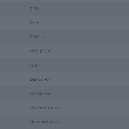
31 Вт
Cree
6000 K
HB3 (9005)
12 В
Выносной
Активное
Рефлекторная
Дальний свет