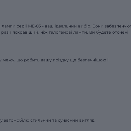
D лампи серії ME-03 - ваш ідеальний вибір. Вони забезпечую
 рази яскравіший, ніж галогенові лампи. Ви будете оточені
ву межу, що робить вашу поїздку ще безпечнішою і
 автомобілю стильний та сучасний вигляд.