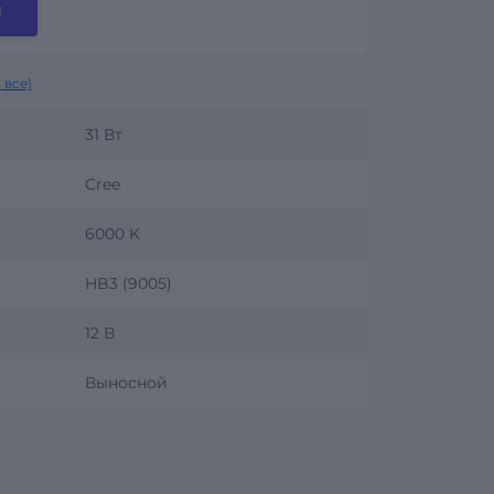
и
 все)
31 Вт
Cree
6000 K
HB3 (9005)
12 В
Выносной