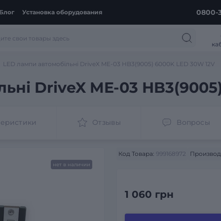
0800-3
Блог
Установка оборудования
ка
LED лампи автомобільні DriveX ME-03 HB3(9005) 6000K LED 30W 12V
ьні DriveX ME-03 HB3(9005
теристики
Отзывы
Вопросы
Код Товара:
999168972
Производ
нет в наличии
1 060 грн