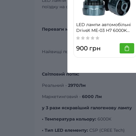
LED лампи серії ME-03 - це поєднання вис
поїздку на справжню пригоду, забезпечую
LED лампи автомобільні
Переваги моделі:
DriveX ME-03 H7 6000K
LED 30W 12V
900 грн
Найвищі показники яскравості світла у сво
Світловий потік:
Реальний -
2970Лм
Маркетинговий -
6000 Лм
у 3 рази яскравіший галогенову лампу
• Температура кольору:
6000K
• Тип LED елементу:
CSP (CREE Tech)