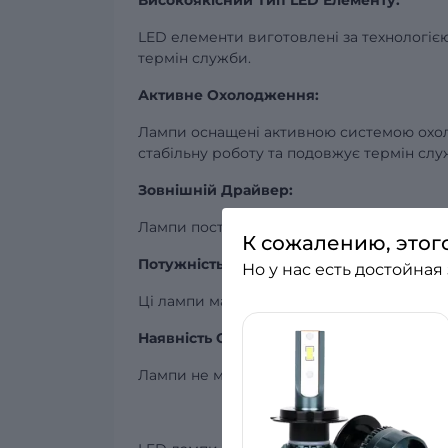
Високоякісний Тип LED Елементу:
LED елементи виготовлені за технологією
термін служби.
Активне Охолодження:
Лампи оснащені активною системою охол
стабільну роботу та подовжує термін слу
Зовнішній Драйвер:
Лампи постачаються з зовнішнім драйверо
К сожалению, этог
Потужність та Напруга:
Но у нас есть достойная
Ці лампи мають потужність 31 Ватт і працю
Наявність CAN:
Лампи не мають вбудованого CAN-модуля