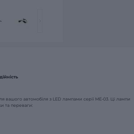
дійність
я вашого автомобіля з LED лампами серії ME-03. Ці лампи
и та переваги: