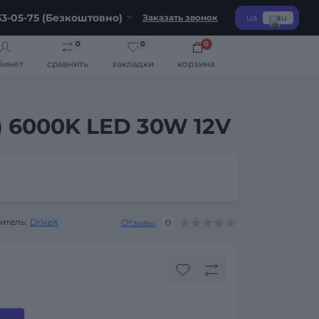
3-05-75 (Безкоштовно)
Заказать звонок
ua
ru
0
0
0
бинет
сравнить
закладки
корзина
) 6000K LED 30W 12V
итель:
DriveX
Отзывы:
0