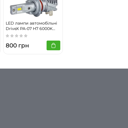
окої яскравості, надійності та якості. Вони перетворять ваш
чи яскраве та безпечне освітлення.
LED лампи автомобільні
DriveX PA-07 H7 6000K
30W 12v 6100Lm LED
800 грн
їй ціновій категорії, чітка світлотіньова межа.