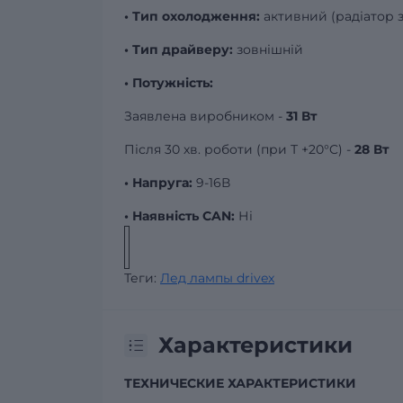
• Тип охолодження:
активний (радіатор 
• Тип драйверу:
зовнішній
• Потужність:
Заявлена виробником -
31 Вт
Після 30 хв. роботи (при Т +20°C) -
28 Вт
• Напруга:
9-16В
• Наявність CAN:
Ні
Теги:
Лед лампы drivex
Характеристики
ТЕХНИЧЕСКИЕ ХАРАКТЕРИСТИКИ