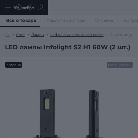
Все о товаре
Характеристики
Отзывы
Вопр
Свет
Лампы
Led лампы головного света
Светодиодные 
LED лампы Infolight S2 H1 60W (2 шт.)
продано
нет в наличии