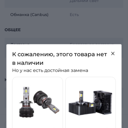
Дальний свет
Обманка (Canbus)
Есть
ОБЩЕЕ
Доставка
Бесплатная доставка
Новой почтой
К сожалению, этого товара нет
в наличии
Гарантия
12 месяцев
Но у нас есть достойная замена
КОМПЛЕКТАЦИЯ
Комплектация
2 лампы, гарантийный
лист