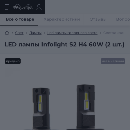
Все о товаре
Характеристики
Отзывы
Вопр
Свет
Лампы
Led лампы головного света
Светодиодные 
LED лампы Infolight S2 H4 60W (2 шт.)
продано
нет в наличии