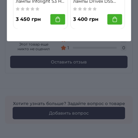
Нет отзывов о товаре Светодиодные Led лампы
лампы Infolight S3 H7
лампы Drivex D5S
Infolight S2 H4 60W
60W
DLX series NEW 50W
6000K CAN
Общий рейтинг
5
0
3 450 грн
3 400 грн
4
0
0
3
0
2
0
Этот товар еще
1
0
никто не оценил
Оставить отзыв
Хотите узнать больше? Задайте вопрос о товаре
Добавить вопрос