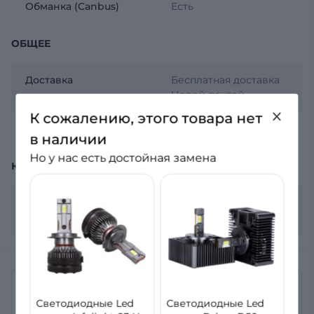
Обманка (Canbus)
Есть
ОБЩЕЕ
Доставка
Бесплатная доставка
Новой почтой
К сожалению, этого товара нет
Гарантия
12 месяцев
в наличии
Но у нас есть достойная замена
КОМПЛЕКТАЦИЯ
Комплектация
2 лампы, гарантийный
лист
Отзывы
Светодиодные Led
Светодиодные Led