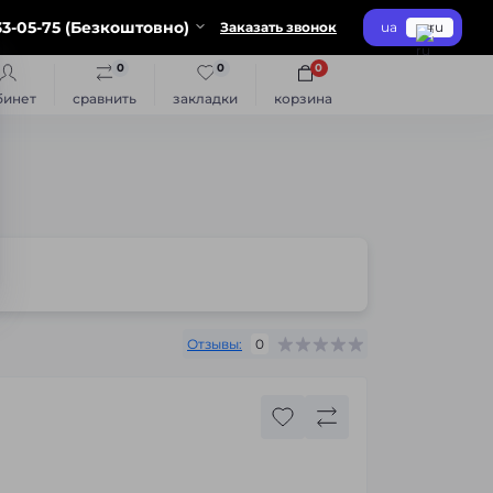
3-05-75 (Безкоштовно)
Заказать звонок
ua
ru
0
0
0
бинет
сравнить
закладки
корзина
Отзывы:
0