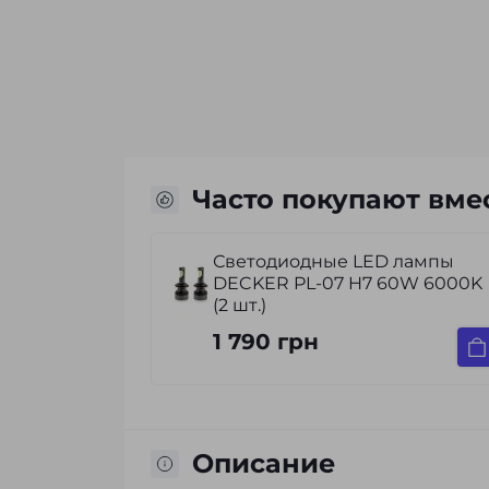
Часто покупают вме
ые LED лампы
LED лампи автомобільні
07 H7 60W 6000K
DriveX UL-01 H7/H18 5.5K
CAN к-т.
2 700 грн
Описание