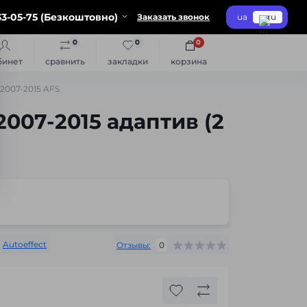
3-05-75 (Безкоштовно)
Заказать звонок
ua
ru
0
0
0
бинет
сравнить
закладки
корзина
2007-2015 AFS
007-2015 адаптив (2
:
Autoeffect
Отзывы:
0