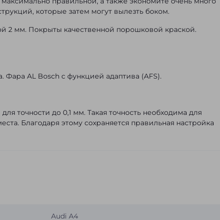
з максимально правильной, а также экономите очень много
трукций, которые затем могут вылезть боком.
ой 2 мм. Покрыты качественной порошковой краской.
а. Фара AL Bosch с функцией адаптива (AFS).
ля точности до 0,1 мм. Такая точность необходима для
места. Благодаря этому сохраняется правильная настройка
Audi A4