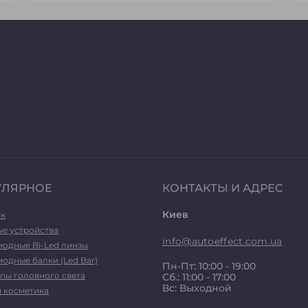
УЛЯРНОЕ
КОНТАКТЫ И АДРЕС
Киев
ук
ые устройства
info@autoeffect.com.ua
иодные Bi-Led линзы
одные балки (Led Bar)
Пн-Пт: 10:00 - 19:00
пы головного света
Сб.: 11:00 - 17:00
Вс: Выходной
и косметика