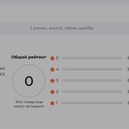
2 рамки, винты, гайки, шайбы
Общий рейтинг
5
мки
4
AFS
0
3
2
Этот товар еще
1
никто не оценил