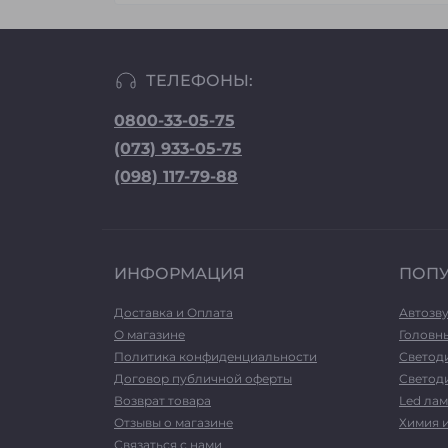
ТЕЛЕФОНЫ:
0800-33-05-75
(073) 933-05-75
(098) 117-79-88
ИНФОРМАЦИЯ
ПОП
Доставка и Оплата
Автозв
О магазине
Головн
Политика конфиденциальности
Светод
Договор публичной оферты
Светоди
Возврат товара
Led лам
Отзывы о магазине
Химия 
Связаться с нами