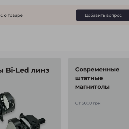
с о товаре
Добавить вопрос
 Bi-Led линз
Современные
штатные
магнитолы
От 5000 грн