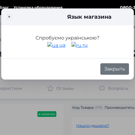
0800-3
Блог
Установка оборудования
Язык магазина
×
ка
Спробуємо українською?
ки для замены линз
Переходные рамки для замены линз Audi A4 B8 
ua
ru
я замены линз Audi A4 B8 2
Закрыть
теристики
Отзывы
Вопросы
Код Товара:
R76
Производитель
в наличии
Нашли дешевле?