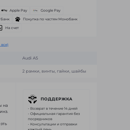
Apple Pay
Google Pay
тБанк
Покупка по частям Монобанк
На счет
 все)
Audi A5
2 рамки, винты, гайки, шайбы
ПОДДЕРЖКА
ы на
- Возврат в течение 14 дней
инз.
- Официальная гарантия без
посредников
зть
- Консультации и отправки
каждый день