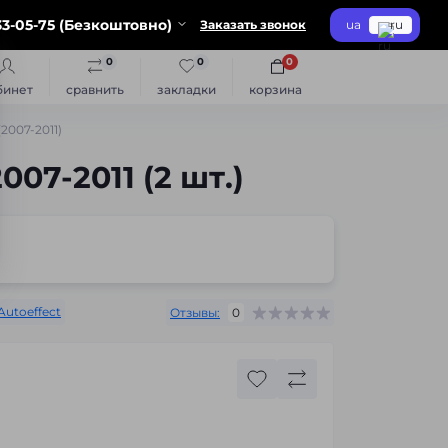
3-05-75 (Безкоштовно)
Заказать звонок
ua
ru
0
0
0
бинет
сравнить
закладки
корзина
2007-2011)
07-2011 (2 шт.)
Autoeffect
Отзывы:
0