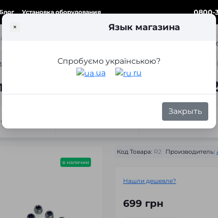
0800-3
Блог
Установка оборудования
Язык магазина
×
ка
Спробуємо українською?
ки для замены линз
Переходные рамки для замены линз Audi A5 8T (
ua
ru
я замены линз Audi A5 8T 20
Закрыть
теристики
Отзывы
Вопросы
Код Товара:
R2
Производитель:
в наличии
Нашли дешевле?
699 грн