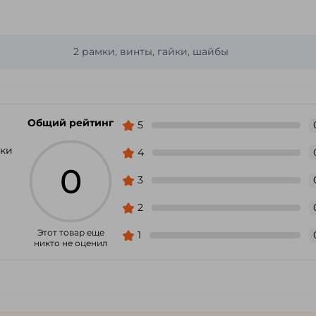
2 рамки, винты, гайки, шайбы
Общий рейтинг
5
мки
4
0
3
2
Этот товар еще
1
никто не оценил