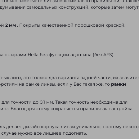
 только заменяете линзы максимально правильной, а также
думывания самодельных конструкций, которые затем могут
ной
2 мм
. Покрыты качественной порошковой краской.
ва с фарами Hella без функции адаптива (без AFS)
ых линз, это только два варианта задней части, их значите
рстиям на рамке линзы, если у Вас такая же, то
рамки
ля точности до 0,1 мм. Такая точность необходима для
линз. Благодаря этому сохраняется правильная настройка
ь делает дизайн корпуса линзы уникально, поэтому некот
м случае нужно все лишнее подогнать.