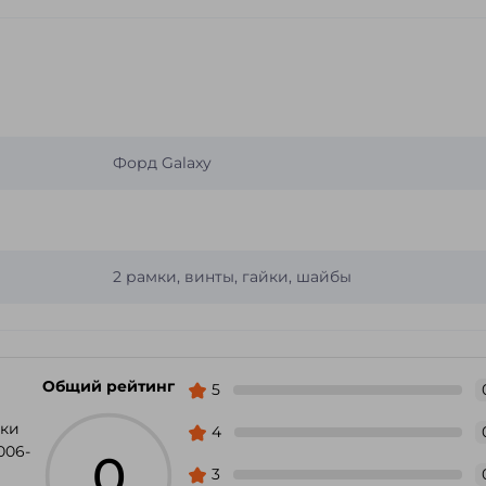
Форд Galaxy
2 рамки, винты, гайки, шайбы
Общий рейтинг
5
мки
4
006-
0
3