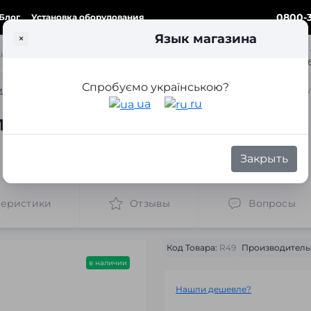
0800-3
Блог
Установка оборудования
Язык магазина
×
ка
Спробуємо українською?
ки для замены линз
Переходные рамки для замены линз Ford Galaxy 
ua
ru
я замены линз Ford Galaxy 
Закрыть
теристики
Отзывы
Вопросы
Код Товара:
R49
Производитель
в наличии
Нашли дешевле?