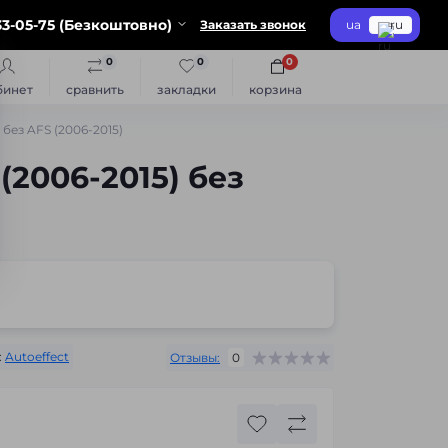
3-05-75 (Безкоштовно)
Заказать звонок
ua
ru
0
0
0
бинет
сравнить
закладки
корзина
без AFS (2006-2015)
(2006-2015) без
:
Autoeffect
Отзывы:
0