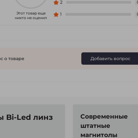
2
Этот товар еще
1
никто не оценил
с о товаре
Добавить вопрос
 Bi-Led линз
Современные
штатные
магнитолы