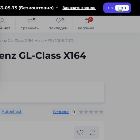
3-05-75 (Безкоштовно)
Заказать звонок
ua
ru
0
0
0
бинет
сравнить
закладки
корзина
z GL-Class X164 Hella AFS (2006-2012)
nz GL-Class X164
:
Autoeffect
Отзывы:
0