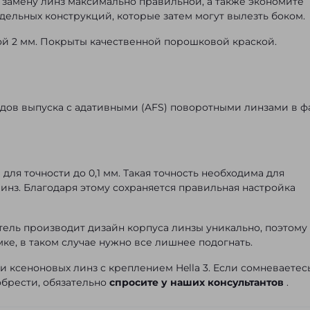
 замену линз максимально правильной, а также экономите
дельных конструкций, которые затем могут вылезть боком.
ой 2 мм. Покрыты качественной порошковой краской.
 годов выпуска с адативными (AFS) поворотными линзами в ф
ля точности до 0,1 мм. Такая точность необходима для
линз. Благодаря этому сохраняется правильная настройка
ль производит дизайн корпуса линзы уникально, поэтому
ке, в таком случае нужно все лишнее подогнать.
 и ксеноновых линз с креплением Hella 3. Если сомневаетес
обрести, обязательно
спросите у наших консультантов
.