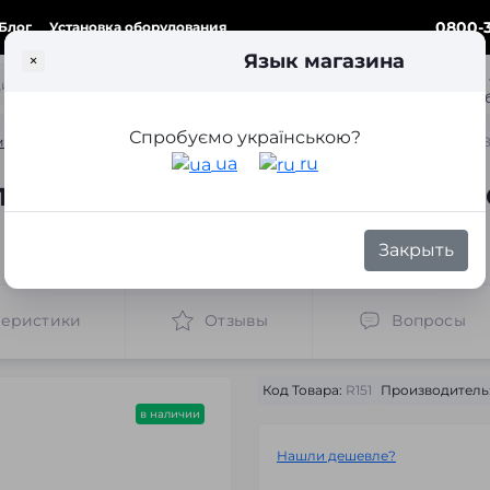
0800-3
Блог
Установка оборудования
Язык магазина
×
ка
Спробуємо українською?
ки для замены линз
Переходные рамки для замены линз Mercedes-Ben
ua
ru
ля замены линз Mercedes-Be
)
Закрыть
теристики
Отзывы
Вопросы
Код Товара:
R151
Производитель
в наличии
Нашли дешевле?