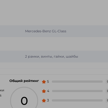
Mercedes-Benz GL-Class
2 рамки, винты, гайки, шайбы
Общий рейтинг
5
мки
4
s
0
3