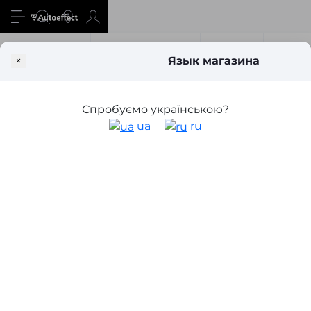
Все о товаре
Характеристики
Отзывы
Вопр
×
Язык магазина
Свет
Линзы и аксессуары
Переходные рамки для замены 
Рамки (адаптеры) для замены линз
Спробуємо українською?
Opel Astra H (2004-2011) без адаптива
ua
ru
(2 шт.)
4
4
в наличии