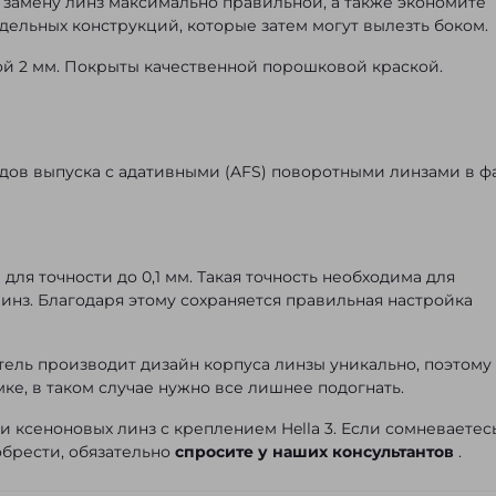
 замену линз максимально правильной, а также экономите
дельных конструкций, которые затем могут вылезть боком.
ой 2 мм. Покрыты качественной порошковой краской.
 годов выпуска с адативными (AFS) поворотными линзами в ф
ля точности до 0,1 мм. Такая точность необходима для
линз. Благодаря этому сохраняется правильная настройка
ль производит дизайн корпуса линзы уникально, поэтому
ке, в таком случае нужно все лишнее подогнать.
 и ксеноновых линз с креплением Hella 3. Если сомневаетес
обрести, обязательно
спросите у наших консультантов
.