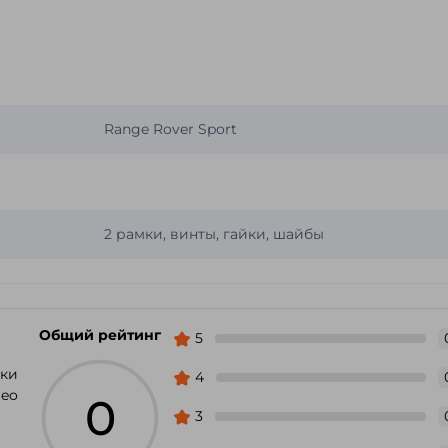
Range Rover Sport
2 рамки, винты, гайки, шайбы
Общий рейтинг
5
мки
4
leo
0
3