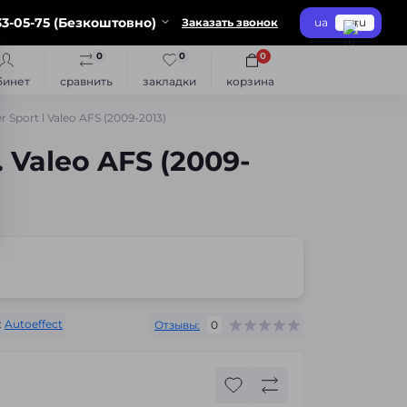
3-05-75 (Безкоштовно)
Заказать звонок
ua
ru
0
0
0
бинет
сравнить
закладки
корзина
port l Valeo AFS (2009-2013)
 Valeo AFS (2009-
:
Autoeffect
Отзывы:
0