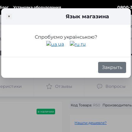
0800-3
Блог
Установка оборудования
Язык магазина
×
ка
Спробуємо українською?
ки для замены линз
Переходные рамки для замены линз Range Rover S
ua
ru
нз Range Rover Sport рест.
Закрыть
теристики
Отзывы
Вопросы
Код Товара:
R50
Производитель
в наличии
Нашли дешевле?