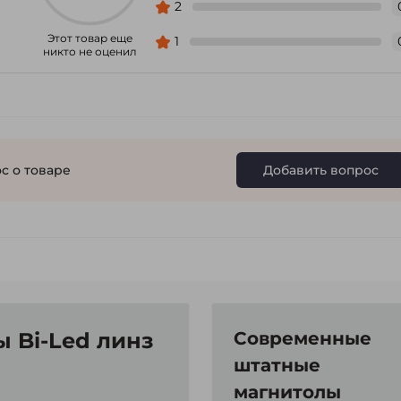
2
Этот товар еще
1
никто не оценил
с о товаре
Добавить вопрос
 Bi-Led линз
Современные
штатные
магнитолы