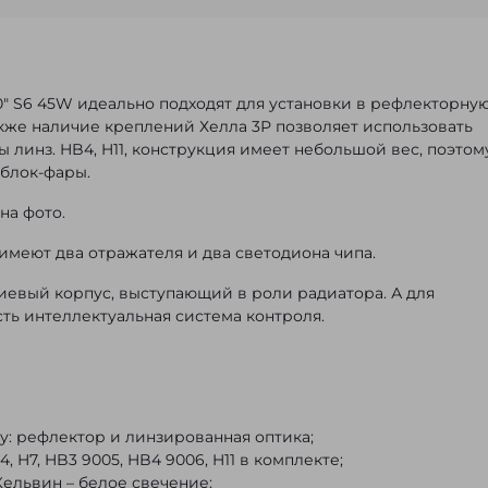
" S6 45W идеально подходят для установки в рефлекторну
акже наличие креплений Хелла 3Р позволяет использовать
 линз. HB4, H11, конструкция имеет небольшой вес, поэтом
 блок-фары.
на фото.
имеют два отражателя и два светодиона чипа.
иевый корпус, выступающий в роли радиатора. А для
ть интеллектуальная система контроля.
у: рефлектор и линзированная оптика;
 H7, HB3 9005, HB4 9006, H11 в комплекте;
ельвин – белое свечение;