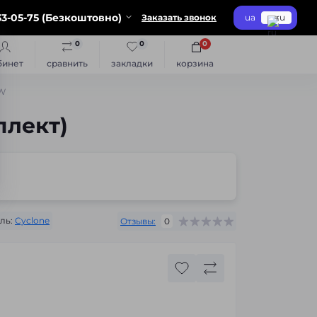
3-05-75 (Безкоштовно)
Заказать звонок
ua
ru
0
0
0
бинет
сравнить
закладки
корзина
5W
плект)
ль:
Cyclone
Отзывы:
0