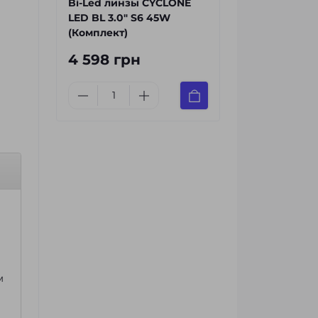
Bi-Led линзы CYCLONE
LED BL 3.0" S6 45W
(Комплект)
4 598 грн
м