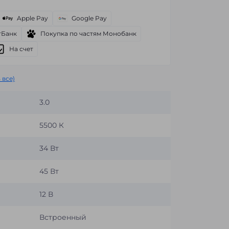
Apple Pay
Google Pay
тБанк
Покупка по частям Монобанк
На счет
 все)
3.0
5500 К
34 Вт
45 Вт
12 В
Встроенный