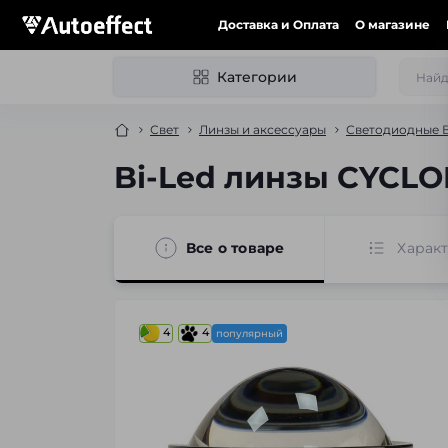
Доставка и Оплата
О магазине
Категории
Свет
Линзы и аксессуары
Светодиодные B
Bi-Led линзы CYCLON
Все о товаре
Харак
4
4
популярный