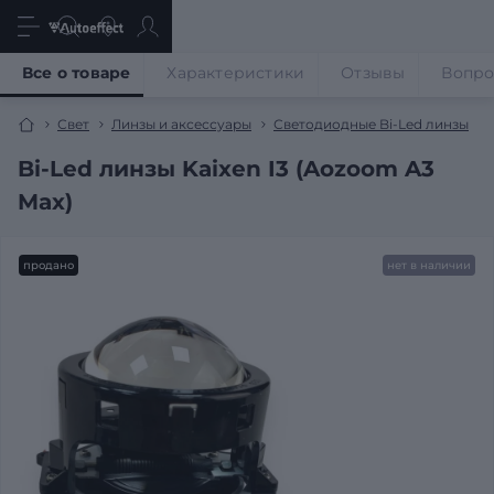
Все о товаре
Характеристики
Отзывы
Вопр
Свет
Линзы и аксессуары
Светодиодные Bi-Led линзы
Bi-Led линзы Kaixen I3 (Aozoom A3
Max)
продано
нет в наличии