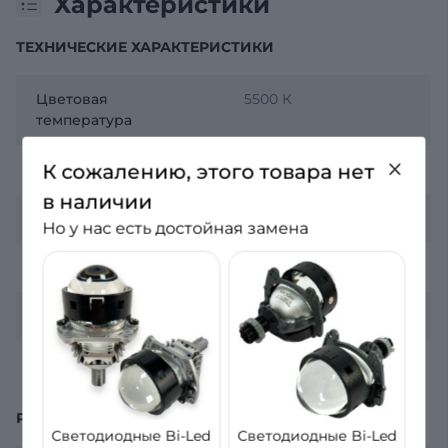
Характеристики
ТЕХНИЧЕСКИЕ ХАРАКТЕРИСТИКИ
Цветовая
5500 К
температура
К сожалению, этого товара нет
Мощность ближнего
35 Вт
в наличии
Мощность дальнего
40 Вт
Но у нас есть достойная замена
Напряжение
12 В
Драйвер
Встроенный
Назначение
Главный свет
РАЗМЕРЫ
Светодиодные Bi-Led
Светодиодные Bi-Led