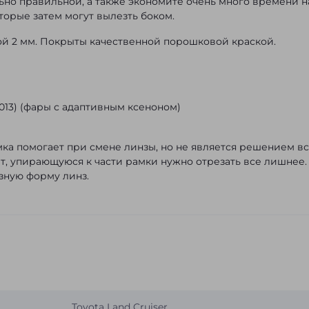
ьно правильной, а также экономите очень много времени н
торые затем могут вылезть боком.
ой 2 мм. Покрыты качественной порошковой краской.
-2013) (фары с адаптивным ксеноном)
ка помогает при смене линзы, но не является решением вс
т, упирающуюся к части рамки нужно отрезать все лишнее.
зную форму линз.
Toyota Land Cruiser