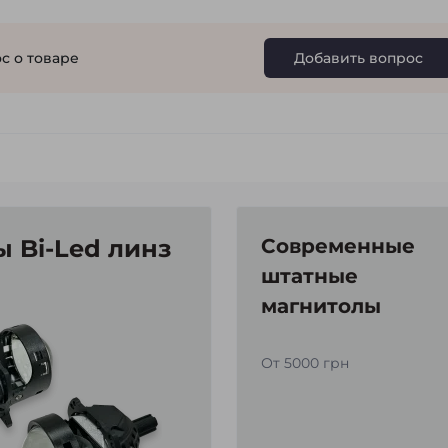
с о товаре
Добавить вопрос
 Bi-Led линз
Современные
штатные
магнитолы
От 5000 грн