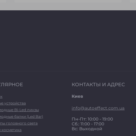
УЛЯРНОЕ
КОНТАКТЫ И АДРЕС
Киев
ук
ые устройства
info@autoeffect.com.ua
иодные Bi-Led линзы
одные балки (Led Bar)
Пн-Пт: 10:00 - 19:00
пы головного света
Сб.: 11:00 - 17:00
Вс: Выходной
и косметика