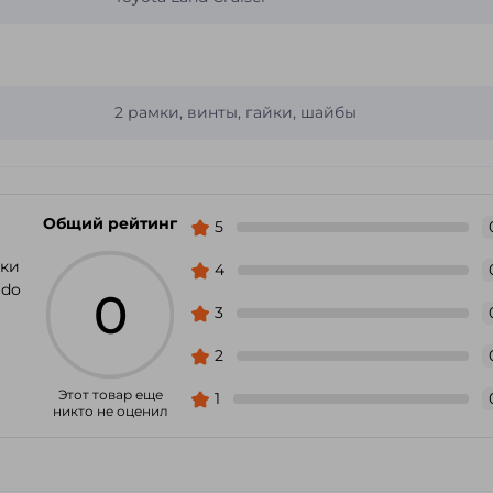
2 рамки, винты, гайки, шайбы
Общий рейтинг
5
мки
4
ado
0
3
2
Этот товар еще
1
никто не оценил