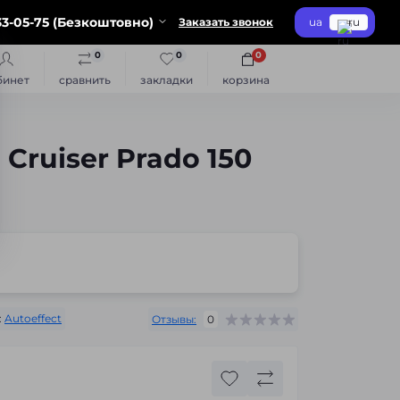
3-05-75 (Безкоштовно)
Заказать звонок
ua
ru
0
0
0
бинет
сравнить
закладки
корзина
Cruiser Prado 150
:
Autoeffect
Отзывы:
0