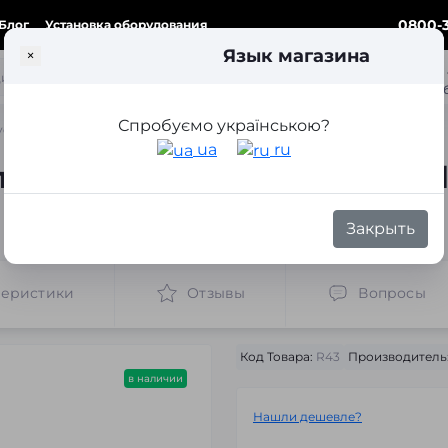
0800-3
Блог
Установка оборудования
Язык магазина
×
ка
Спробуємо українською?
a Land Cruiser Prado 150 AFS (2009-2013)
ua
ru
я замены линз Toyota Land 
Закрыть
теристики
Отзывы
Вопросы
Код Товара:
R43
Производитель
в наличии
Нашли дешевле?