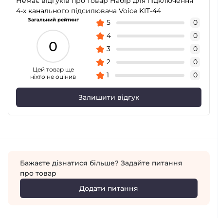
Немає відгуків про товар Набір для підключення
4-х канального підсилювача Voice KIT-44
Загальний рейтинг
5
0
4
0
0
3
0
2
0
Цей товар ще
1
0
ніхто не оцінив
Залишити відгук
Бажаєте дізнатися більше? Задайте питання
про товар
Додати питання