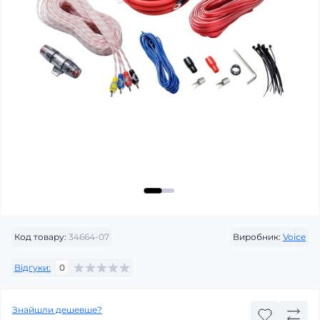
Код товару:
34664-07
Виробник:
Voice
Відгуки:
0
Знайшли дешевше?