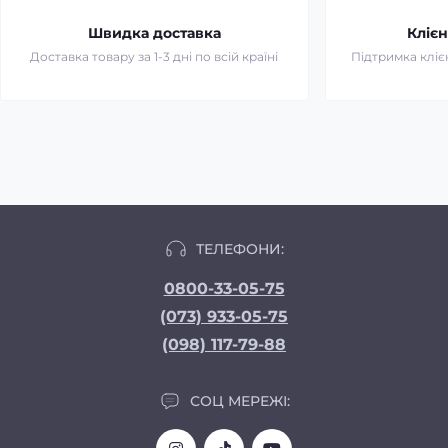
Швидка доставка
Клієн
Доставка товару за 1-3 дні по всій країні
Підтримка клієн
ТЕЛЕФОНИ:
0800-33-05-75
(073) 933-05-75
(098) 117-79-88
СОЦ МЕРЕЖІ: