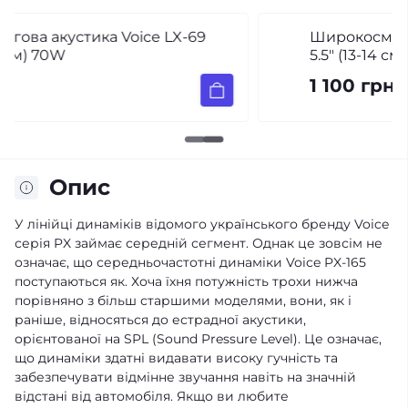
Широкосмугова акустика Voice LX-130 5-
5.5″ (13-14 см) 50W
1 100 грн
Опис
У лінійці динаміків відомого українського бренду Voice
серія PX займає середній сегмент. Однак це зовсім не
означає, що середньочастотні динаміки Voice PX-165
поступаються як. Хоча їхня потужність трохи нижча
порівняно з більш старшими моделями, вони, як і
раніше, відносяться до естрадної акустики,
орієнтованої на SPL (Sound Pressure Level). Це означає,
що динаміки здатні видавати високу гучність та
забезпечувати відмінне звучання навіть на значній
відстані від автомобіля. Якщо ви любите