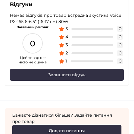
Відгуки
Немає відгуків про товар Естрадна акустика Voice
PX-165 6-6.5″ (16-17 см) 80W
Загальний рейтинг
5
0
4
0
0
3
0
2
0
Цей товар ще
1
0
ніхто не оцінив
Залишити відгук
Бажаєте дізнатися більше? Задайте питання
про товар
Додати питання