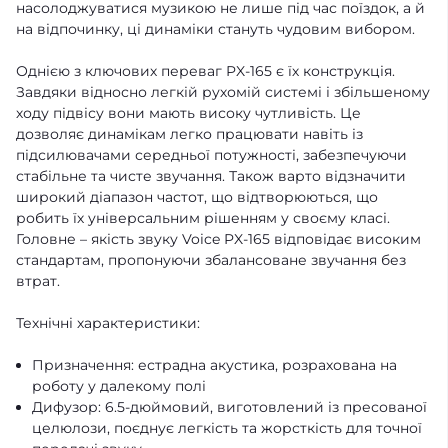
насолоджуватися музикою не лише під час поїздок, а й
на відпочинку, ці динаміки стануть чудовим вибором.
Однією з ключових переваг PX-165 є їх конструкція.
Завдяки відносно легкій рухомій системі і збільшеному
ходу підвісу вони мають високу чутливість. Це
дозволяє динамікам легко працювати навіть із
підсилювачами середньої потужності, забезпечуючи
стабільне та чисте звучання. Також варто відзначити
широкий діапазон частот, що відтворюються, що
робить їх універсальним рішенням у своєму класі.
Головне – якість звуку Voice PX-165 відповідає високим
стандартам, пропонуючи збалансоване звучання без
втрат.
Технічні характеристики:
Призначення: естрадна акустика, розрахована на
роботу у далекому полі
Дифузор: 6.5-дюймовий, виготовлений із пресованої
целюлози, поєднує легкість та жорсткість для точної