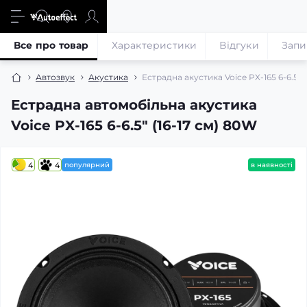
Все про товар
Характеристики
Відгуки
Запи
Автозвук
Акустика
Естрадна акустика Voice PX-165 6-6.5″ (
Естрадна автомобільна акустика
Voice PX-165 6-6.5″ (16-17 см) 80W
4
4
популярний
в наявності