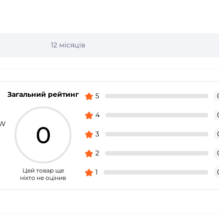
12 місяців
Загальний рейтинг
5
4
0W
0
3
2
Цей товар ще
1
ніхто не оцінив