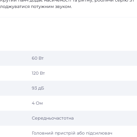
. Крутий панч додає насиченості та ритму, роблячи серію ST
солоджуватися потужним звуком.
60 Вт
120 Вт
93 дБ
4 Ом
Середньочастотна
Головний пристрій або підсилювач