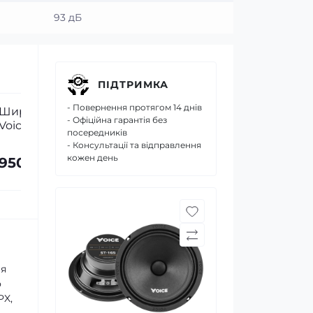
93 дБ
ПІДТРИМКА
- Повернення протягом 14 днів
Широкосмугова акустика
- Офіційна гарантія без
Voice LX-165 6-6.5″ (16-17 см)
посередників
60W
- Консультації та відправлення
кожен день
1 280 грн
ля
о
PX,