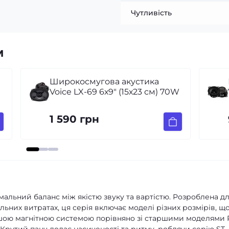
Чутливість
м
Широкосмугова акустика
W
Voice LX-100 4″ (10 см) 40W
950 грн
мальний баланс між якістю звуку та вартістю. Розроблена д
льних витратах, ця серія включає моделі різних розмірів, щ
ншою магнітною системою порівняно зі старшими моделями 