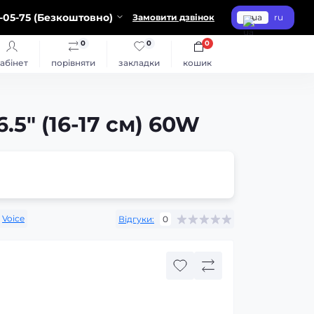
-05-75 (Безкоштовно)
Замовити дзвінок
ua
ru
0
0
0
абінет
порівняти
закладки
кошик
.5″ (16-17 см) 60W
Voice
Відгуки:
0