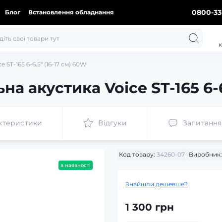
0800-33
Блог
Встановлення обладнання
к
 ST-165 6-6.5″ (16-17 см) 60W
а акустика Voice ST-165 6-6
ктеристики
Відгуки
Запитання
Код товару:
34260-07
Виробник:
в наявності
Знайшли дешевше?
1 300 грн