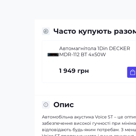
Часто купують разо
in DECKER
Широкосмугова акустика
Voice LX-69 6х9″ (15х23 см) 70
1 590 грн
Опис
Автомобільна акустика Voice ST – це опти
забезпечення високої гучності при мініма
відповідають будь-яким потребам. З ме