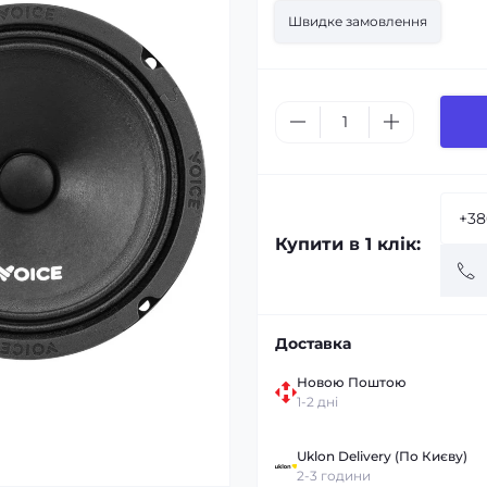
Швидке замовлення
Купити в 1 клік:
Доставка
Новою Поштою
1-2 дні
Uklon Delivery (По Києву)
2-3 години