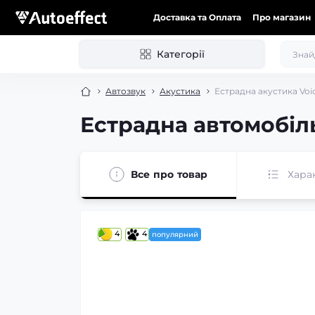
Доставка та Оплата
Про магазин
Категорії
Автозвук
Акустика
Естрадна акустика Voice
Естрадна автомобільн
Все про товар
Хара
4
4
популярний