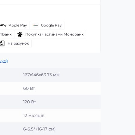
Apple Pay
Google Pay
атБанк
Покупка частинами Монобанк
На рахунок
 усі)
167х146х63.75 мм
60 Вт
120 Вт
12 місяців
6-6.5″ (16-17 см)