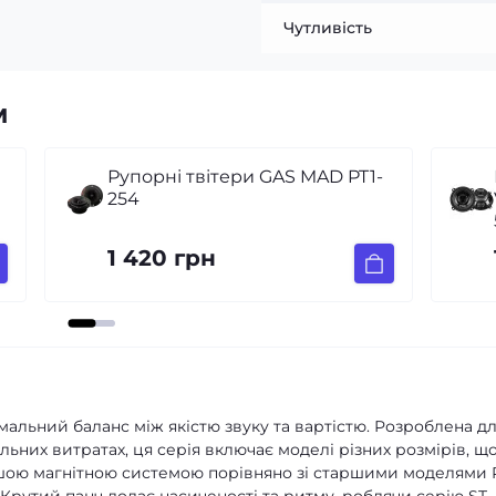
Чутливість
м
GAS MAD PT1-
Широкосмугова акустика
Voice LX-130 5-5.5″ (13-14 см)
50W
1 100 грн
мальний баланс між якістю звуку та вартістю. Розроблена д
льних витратах, ця серія включає моделі різних розмірів, щ
ншою магнітною системою порівняно зі старшими моделями 