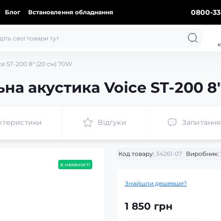
0800-33
Блог
Встановлення обладнання
к
e ST-200 8″ (20 см) 70W
на акустика Voice ST-200 8″
ктеристики
Відгуки
Запитання
Код товару:
34261-07
Виробник:
в наявності
Знайшли дешевше?
1 850 грн