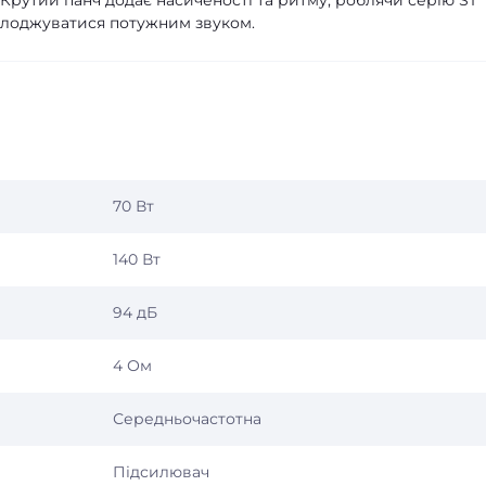
. Крутий панч додає насиченості та ритму, роблячи серію ST
солоджуватися потужним звуком.
70 Вт
140 Вт
94 дБ
4 Ом
Середньочастотна
Підсилювач