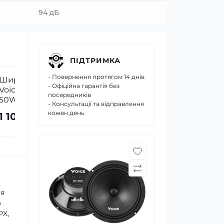
94 дБ
ПІДТРИМКА
- Повернення протягом 14 днів
- Офіційна гарантія без
посередників
- Консультації та відправлення
кожен день
ля
о
PX,