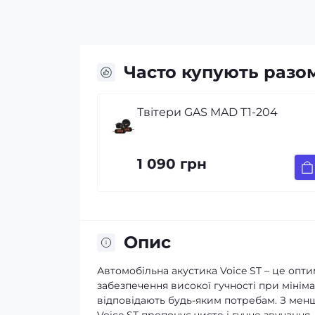
Часто купують разо
ри GAS MAD T1-204
Рупорні твітери 
254
0 грн
1 420 грн
Опис
Автомобільна акустика Voice ST – це опти
забезпечення високої гучності при мініма
відповідають будь-яким потребам. З ме