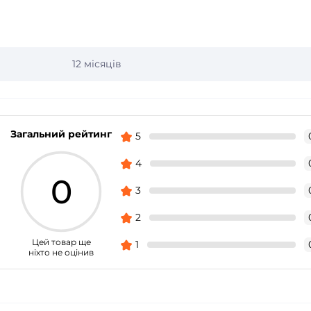
12 місяців
Загальний рейтинг
5
4
0
3
2
Цей товар ще
1
ніхто не оцінив