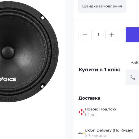
Швидке замовлення
Купити в 1 клік:
Доставка
Новою Поштою
1-2 дні
Uklon Delivery (По Києву)
2-3 години