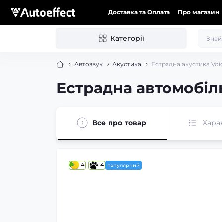
Доставка та Оплата
Про магазин
Категорії
Автозвук
Акустика
Естрадна акустика Voic
Естрадна автомобіль
Все про товар
Хара
4
4
популярний