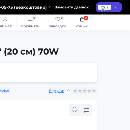
-05-75 (Безкоштовно)
Замовити дзвінок
ua
ru
0
0
0
абінет
порівняти
закладки
кошик
 (20 см) 70W
Voice
Відгуки:
0