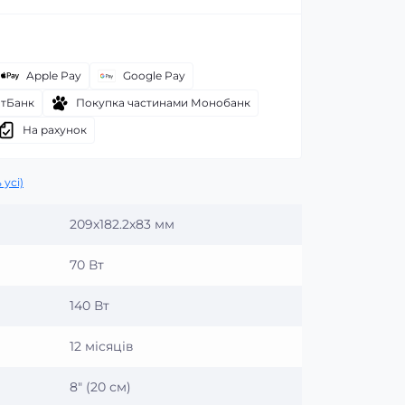
Apple Pay
Google Pay
атБанк
Покупка частинами Монобанк
На рахунок
 усі)
209х182.2х83 мм
70 Вт
140 Вт
12 місяців
8″ (20 см)