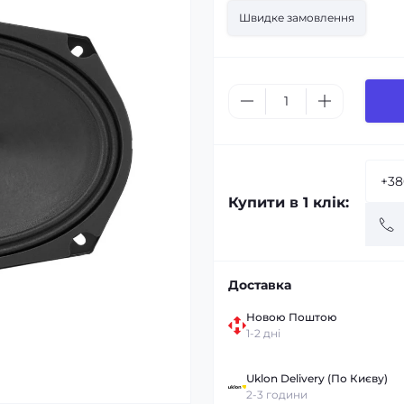
Швидке замовлення
Купити в 1 клік:
Доставка
Новою Поштою
1-2 дні
Uklon Delivery (По Києву)
2-3 години