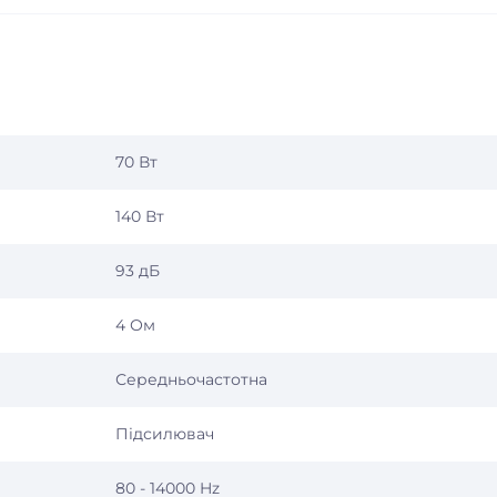
70 Вт
140 Вт
93 дБ
4 Ом
Середньочастотна
Підсилювач
80 - 14000 Hz