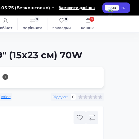
-05-75 (Безкоштовно)
Замовити дзвінок
ua
ru
0
0
0
абінет
порівняти
закладки
кошик
″ (15х23 см) 70W
1
Voice
Відгуки:
0