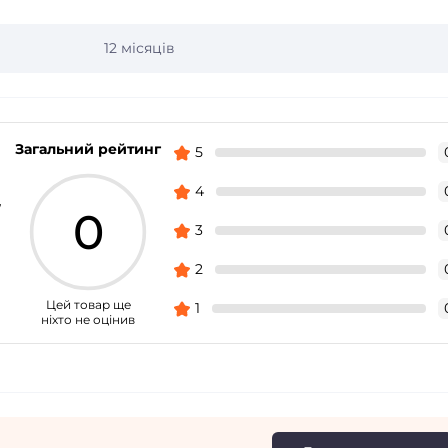
12 місяців
Загальний рейтинг
5
4
W
0
3
2
Цей товар ще
1
ніхто не оцінив