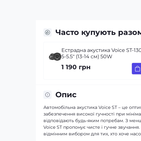
Часто купують разо
Естрадна акустика Voice ST-13
5-5.5″ (13-14 см) 50W
1 190 грн
Опис
Автомобільна акустика Voice ST – це опти
забезпечення високої гучності при мініма
відповідають будь-яким потребам. З ме
Voice ST пропонує чисте і гучне звучання
відмінним вибором для тих, хто хоче на