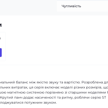
Чутливість
м
0
мальний баланс між якістю звуку та вартістю. Розроблена д
льних витратах, ця серія включає моделі різних розмірів, щ
ншою магнітною системою порівняно зі старшими моделями 
. Крутий панч додає насиченості та ритму, роблячи серію ST
солоджуватися потужним звуком.