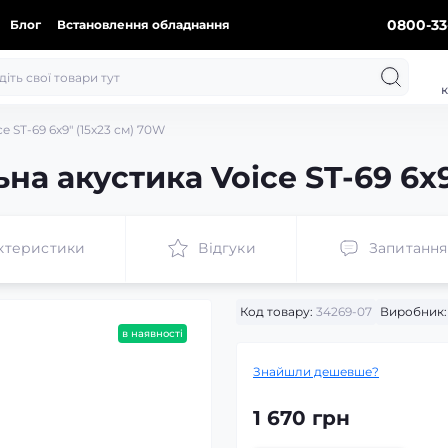
0800-33
Блог
Встановлення обладнання
к
e ST-69 6х9″ (15х23 см) 70W
на акустика Voice ST-69 6х9
ктеристики
Відгуки
Запитання
Код товару:
34269-07
Виробник:
в наявності
Знайшли дешевше?
1 670 грн