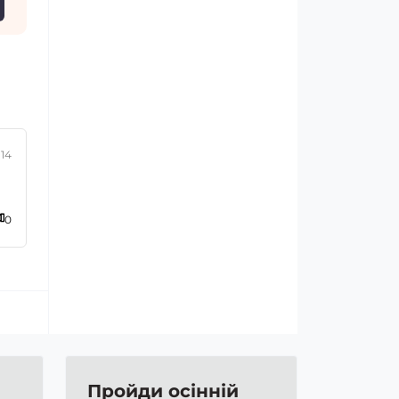
:14
0
Пройди осінній