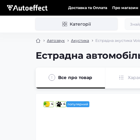
Доставка та Оплата
Про магазин
Категорії
Автозвук
Акустика
Естрадна акустика Voic
Естрадна автомобіль
Все про товар
Хара
4
4
популярний