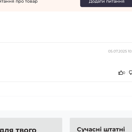
итання про товар
Додати питання
05.07.2025 10
0
 для твого
Сучасні штатні