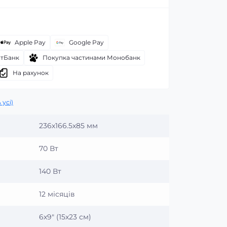
Apple Pay
Google Pay
атБанк
Покупка частинами Монобанк
На рахунок
 усі)
236х166.5х85 мм
70 Вт
140 Вт
12 місяців
6х9″ (15х23 см)