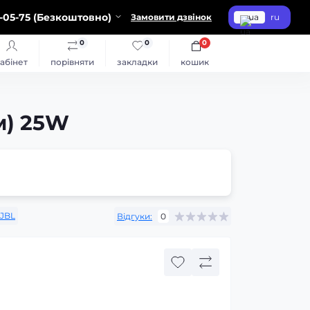
-05-75 (Безкоштовно)
Замовити дзвінок
ua
ru
0
0
0
абінет
порівняти
закладки
кошик
м) 25W
JBL
Відгуки:
0