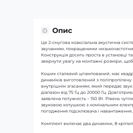
Опис
Це 2-смугова коаксіальна акустична сист
звучанням, покращеними низькочастотни
Конструкція досить проста в установці та
звернути увагу на монтажні розміри, що
Кошик сталевий штампований, має квадр
динаміків виготовлений з поліпропілену 
внутрішнім згасанням, який передає зву
діапазон від 75 Гц до 20000 Гц. Довготри
заявлена ​​потужність – 150 Вт. Рівень чут
звуковою котушкою з номінальним елект
погодження підсилювача і навантаження 
Комплект включає два динаміки, 8 кріпиль