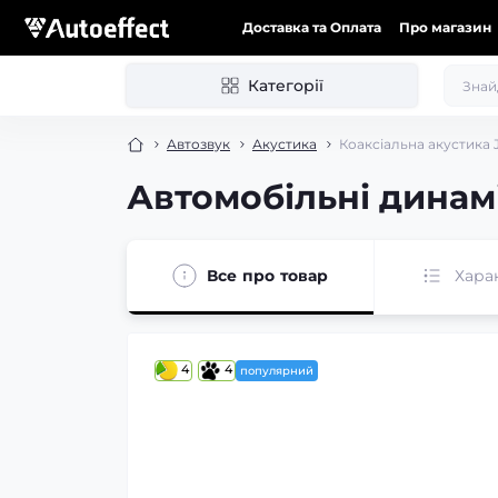
Доставка та Оплата
Про магазин
Категорії
Автозвук
Акустика
Коаксіальна акустика J
Автомобільні динамі
Все про товар
Хара
4
4
популярний