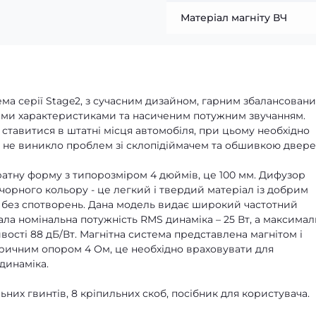
Матеріал магніту ВЧ
ема серії Stage2, з сучасним дизайном, гарним збалансован
ми характеристиками та насиченим потужним звучанням.
 ставитися в штатні місця автомобіля, при цьому необхідно
б не виникло проблем зі склопідіймачем та обшивкою двере
атну форму з типорозміром 4 дюймів, це 100 мм. Дифузор
чорного кольору - це легкий і твердий матеріал із добрим
к без спотворень. Дана модель видає широкий частотний
вала номінальна потужність RMS динаміка – 25 Вт, а максима
ливості 88 дБ/Вт. Магнітна система представлена ​​магнітом і
ричним опором 4 Ом, це необхідно враховувати для
динаміка.
них гвинтів, 8 кріпильних скоб, посібник для користувача.