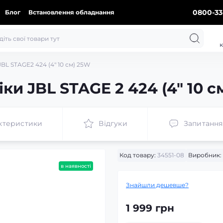
0800-33
Блог
Встановлення обладнання
к
BL STAGE2 424 (4″ 10 см) 25W
ки JBL STAGE 2 424 (4″ 10 с
ктеристики
Відгуки
Запитання
Код товару:
34551-08
Виробник:
в наявності
Знайшли дешевше?
1 999 грн