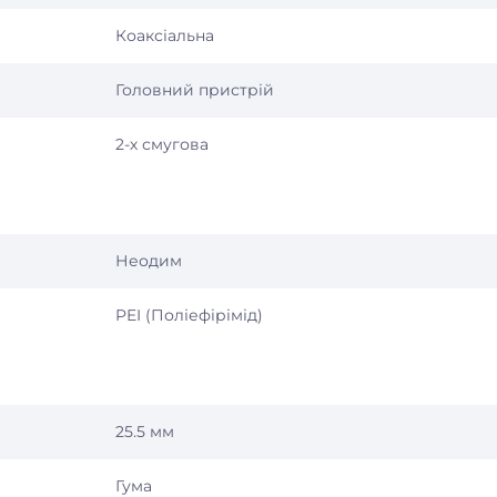
Коаксіальна
Головний пристрій
2-х смугова
Неодим
PEI (Поліефірімід)
25.5 мм
Гума