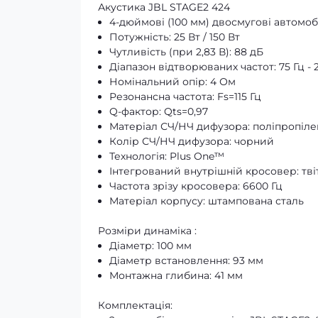
Акустика JBL STAGE2 424
4-дюймові (100 мм) двосмугові автомоб
Потужність: 25 Вт / 150 Вт
Чутливість (при 2,83 В): 88 дБ
Діапазон відтворюваних частот: 75 Гц - 
Номінальний опір: 4 Ом
Резонансна частота: Fs=115 Гц
Q-фактор: Qts=0,97
Матеріал СЧ/НЧ дифузора: поліпропіле
Колір СЧ/НЧ дифузора: чорний
Технологія: Plus One™
Інтегрований внутрішній кросовер: тві
Частота зрізу кросовера: 6600 Гц
Матеріал корпусу: штампована сталь
Розміри динаміка :
Діаметр: 100 мм
Діаметр встановлення: 93 мм
Монтажна глибина: 41 мм
Комплектація: