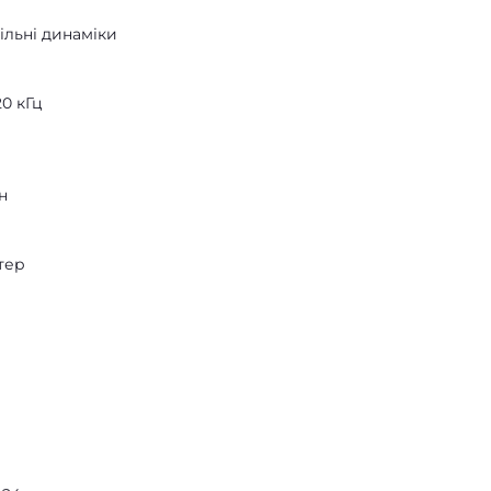
ільні динаміки
20 кГц
н
тер