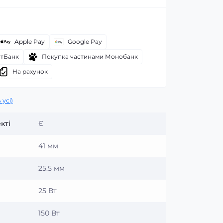
Apple Pay
Google Pay
атБанк
Покупка частинами Монобанк
На рахунок
 усі)
кті
Є
41 мм
25.5 мм
25 Вт
150 Вт