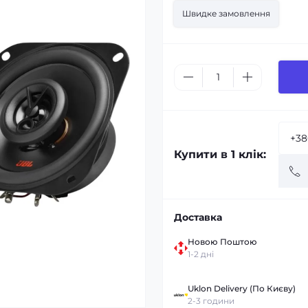
Швидке замовлення
Купити в 1 клік:
Доставка
Новою Поштою
1-2 дні
Uklon Delivery (По Києву)
2-3 години