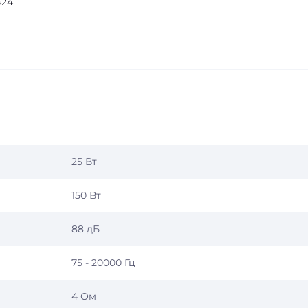
424
25 Вт
150 Вт
88 дБ
75 - 20000 Гц
4 Ом