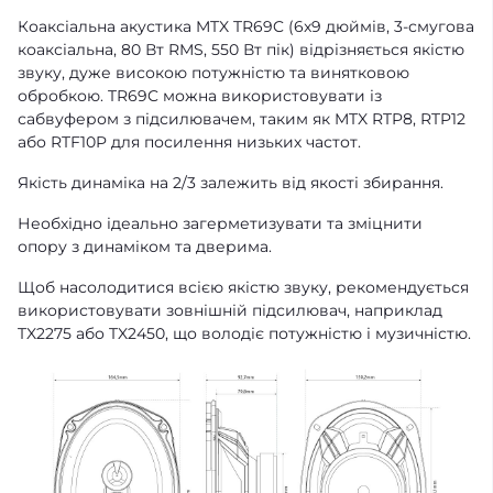
Коаксіальна акустика MTX TR69C (6x9 дюймів, 3-смугова
коаксіальна, 80 Вт RMS, 550 Вт пік) відрізняється якістю
звуку, дуже високою потужністю та винятковою
обробкою. TR69C можна використовувати із
сабвуфером з підсилювачем, таким як MTX RTP8, RTP12
або RTF10P для посилення низьких частот.
Якість динаміка на 2/3 залежить від якості збирання.
Необхідно ідеально загерметизувати та зміцнити
опору з динаміком та дверима.
Щоб насолодитися всією якістю звуку, рекомендується
використовувати зовнішній підсилювач, наприклад
TX2275 або TX2450, що володіє потужністю і музичністю.