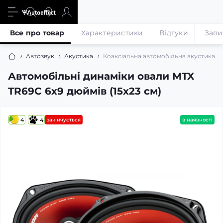
Все про товар
Характеристики
Відгуки
Запи
Автозвук
Акустика
Коаксіальна автомобільна акустика MTX
Автомобільні динаміки овали MTX
TR69C 6х9 дюймів (15х23 см)
4
4
закінчується
в наявності