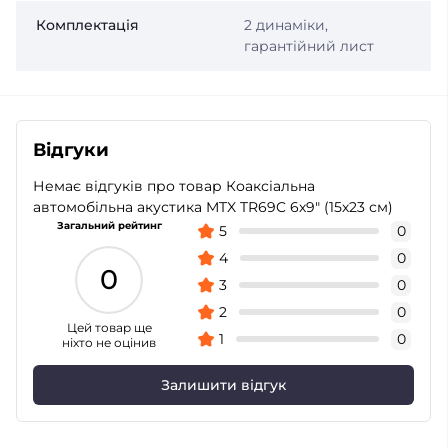
Комплектація
2 динаміки,
гарантійний лист
Відгуки
Немає відгуків про товар Коаксіальна
автомобільна акустика MTX TR69C 6х9″ (15х23 см)
Загальний рейтинг
5
0
4
0
0
3
0
2
0
Цей товар ще
1
0
ніхто не оцінив
Залишити відгук