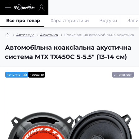
Все про товар
Характеристики
Відгуки
Запи
Автозвук
Акустика
Коаксіальна автомобільна акустика MTX
Автомобільна коаксіальна акустична
система MTX TX450C 5-5.5″ (13-14 см)
популярний
продано
в наявності