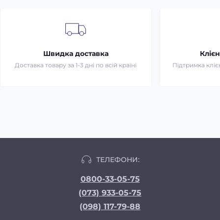
Швидка доставка
Клієн
Доставка товару за 1-3 дні по всій країні
Підтримка клієн
ТЕЛЕФОНИ:
0800-33-05-75
(073) 933-05-75
(098) 117-79-88