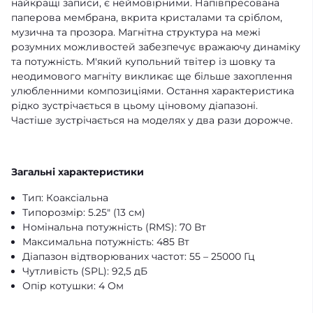
найкращі записи, є неймовірними. Напівпресована
паперова мембрана, вкрита кристалами та сріблом,
музична та прозора. Магнітна структура на межі
розумних можливостей забезпечує вражаючу динаміку
та потужність. М'який купольний твітер із шовку та
неодимового магніту викликає ще більше захоплення
улюбленними композиціями. Остання характеристика
рідко зустрічається в цьому ціновому діапазоні.
Частіше зустрічається на моделях у два рази дорожче.
Загальні характеристики
Тип: Коаксіальна
Типорозмір: 5.25" (13 см)
Номінальна потужність (RMS): 70 Вт
Максимальна потужність: 485 Вт
Діапазон відтворюваних частот: 55 – 25000 Гц
Чутливість (SPL): 92,5 дБ
Опір котушки: 4 Ом