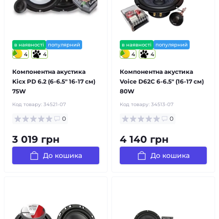
в наявності
популярний
в наявності
популярний
4
4
4
4
Компонентна акустика
Компонентна акустика
Kicx PD 6.2 (6-6.5″ 16-17 см)
Voice D62C 6-6.5″ (16-17 см)
75W
80W
Код товару:
34521-07
Код товару:
34513-07
0
0
3 019 грн
4 140 грн
До кошика
До кошика