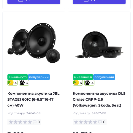
в наявності
популярний
в наявності
популярний
4
4
4
4
Компонентна акустика JBL
Компонентна акустика DLS
STAGE1 601C (6-6.5″ 16-17
Cruise CRPP-2.6
см) 40W
(Volkswagen, Skoda, Seat)
Код товару:
34641-08
Код товару:
34367-08
0
0