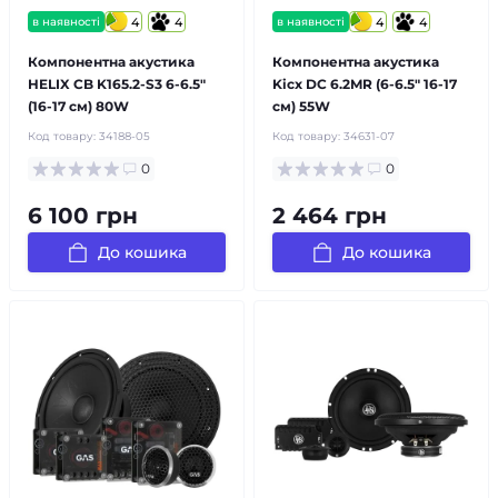
в наявності
4
4
в наявності
4
4
Компонентна акустика
Компонентна акустика
HELIX CB K165.2-S3 6-6.5″
Kicx DC 6.2MR (6-6.5″ 16-17
(16-17 см) 80W
см) 55W
Код товару:
34188-05
Код товару:
34631-07
0
0
6 100 грн
2 464 грн
До кошика
До кошика