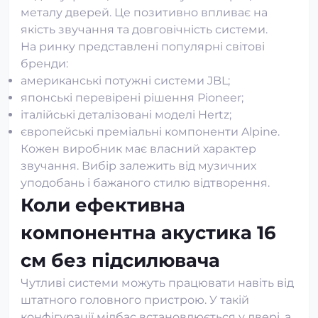
металу дверей. Це позитивно впливає на
якість звучання та довговічність системи.
На ринку представлені популярні світові
бренди:
американські потужні системи JBL;
японські перевірені рішення Pioneer;
італійські деталізовані моделі Hertz;
європейські преміальні компоненти Alpine.
Кожен виробник має власний характер
звучання. Вибір залежить від музичних
уподобань і бажаного стилю відтворення.
Коли ефективна
компонентна акустика 16
см без підсилювача
Чутливі системи можуть працювати навіть від
штатного головного пристрою. У такій
конфігурації мідбас встановлюється у двері, а