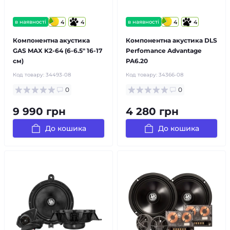
в наявності
4
4
в наявності
4
4
Компонентна акустика
Компонентна акустика DLS
GAS MAX K2-64 (6-6.5″ 16-17
Perfomance Advantage
см)
PA6.20
Код товару:
34493-08
Код товару:
34366-08
0
0
9 990 грн
4 280 грн
До кошика
До кошика