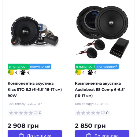
в наявності
популярний
в наявності
популярний
4
4
4
4
Компонентна акустика
Компонентна акустика
Kicx STC-6.2 (6-6.5″ 16-17 см)
Audiobeat ES Comp 6-6.5″
90W
(16-17 см)
Код товару:
34637-07
Код товару:
34183-05
0
0
2 908 грн
2 850 грн
До кошика
До кошика