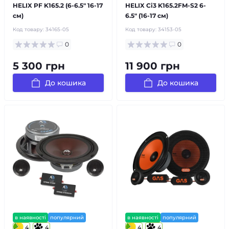
HELIX PF K165.2 (6-6.5″ 16-17
HELIX Ci3 K165.2FM-S2 6-
см)
6.5″ (16-17 см)
Код товару:
34165-05
Код товару:
34153-05
0
0
5 300 грн
11 900 грн
До кошика
До кошика
в наявності
популярний
в наявності
популярний
4
4
4
4