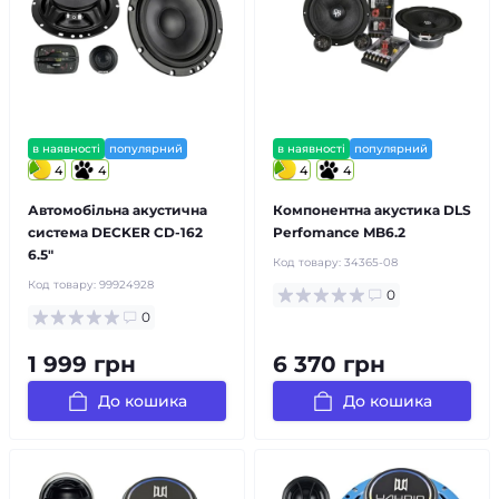
в наявності
популярний
в наявності
популярний
4
4
4
4
Автомобільна акустична
Компонентна акустика DLS
система DECKER CD-162
Perfomance MB6.2
6.5″
Код товару:
34365-08
Код товару:
99924928
0
0
1 999 грн
6 370 грн
До кошика
До кошика