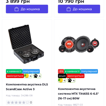
3 899 грн
10 790 грн
До кошика
До кошика
в наявності
популярний
-5%
в наявності
популярний
закінчується
4
4
акція
закінчується
4
4
Компонентна акустика DLS
Компонентна акустична
ScandCase Active 3
система MTX TX465S 6-6.5″
Код товару:
34286-08
(16-17 см) 80W
0
Код товару:
8827-03