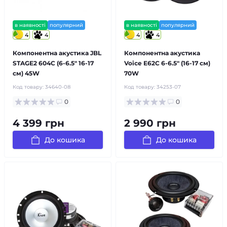
в наявності
популярний
в наявності
популярний
4
4
4
4
Компонентна акустика JBL
Компонентна акустика
STAGE2 604C (6-6.5″ 16-17
Voice E62C 6-6.5″ (16-17 см)
см) 45W
70W
Код товару:
34640-08
Код товару:
34253-07
0
0
4 399 грн
2 990 грн
До кошика
До кошика