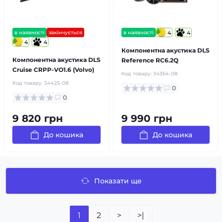
в наявності
закінчується
в наявності
4
4
4
4
Компонентна акустика DLS
Компонентна акустика DLS
Reference RC6.2Q
Cruise CRPP-VO1.6 (Volvo)
Код товару:
34364-08
Код товару:
34425-08
0
0
9 820 грн
9 990 грн
До кошика
До кошика
Показати ще
1
2
>
>|