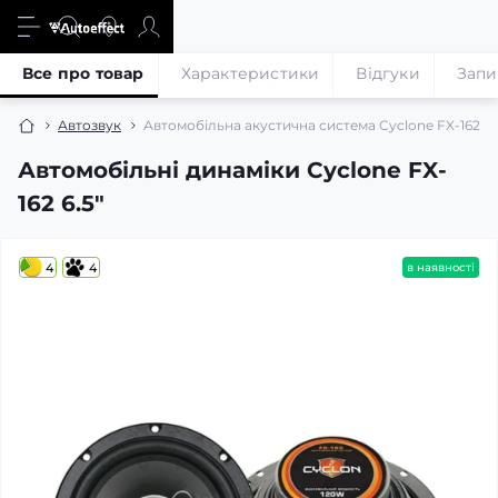
Все про товар
Характеристики
Відгуки
Запи
Автозвук
Автомобільна акустична система Cyclone FX-162 6.
Автомобільні динаміки Cyclone FX-
162 6.5″
4
4
в наявності