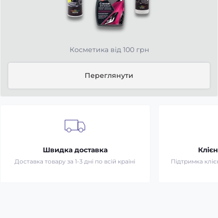
Косметика від 100 грн
Переглянути
Швидка доставка
Клієн
Доставка товару за 1-3 дні по всій країні
Підтримка клієн