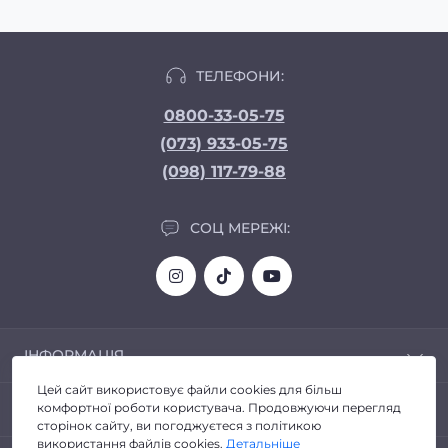
ТЕЛЕФОНИ:
0800-33-05-75
(073) 933-05-75
(098) 117-79-88
СОЦ МЕРЕЖІ:
ІНФОРМАЦІЯ
Цей сайт використовує файли cookies для більш
Доставка та Оплата
ПОПУЛЯРНЕ
комфортної роботи користувача. Продовжуючи перегляд
Про магазин
сторінок сайту, ви погоджуєтеся з політикою
Політика конфіденційності
використання файлів cookies.
Детальніше