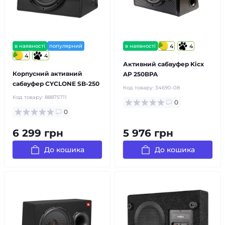
в наявності
популярний
в наявності
4
4
4
4
Активний сабвуфер Kicx
Корпусний активний
AP 250BPA
сабвуфер CYCLONE SB-250
Код товару:
34690-08
Код товару:
88875711
0
0
6 299 грн
5 976 грн
До кошика
До кошика