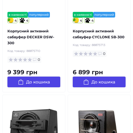
в наявності
популярний
в наявності
популярний
4
4
4
4
Корпусний активний
Корпусний активний
сабвуфер DECKER DSW-
сабвуфер CYCLONE SB-300
300
Код товару:
88875713
Код товару:
88875710
0
0
9 399 грн
6 899 грн
До кошика
До кошика