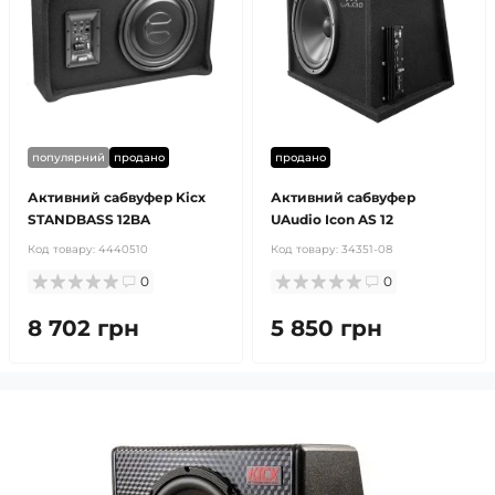
популярний
продано
продано
Активний сабвуфер Kicx
Активний сабвуфер
STANDBASS 12BA
UAudio Icon AS 12
Код товару:
4440510
Код товару:
34351-08
0
0
8 702 грн
5 850 грн