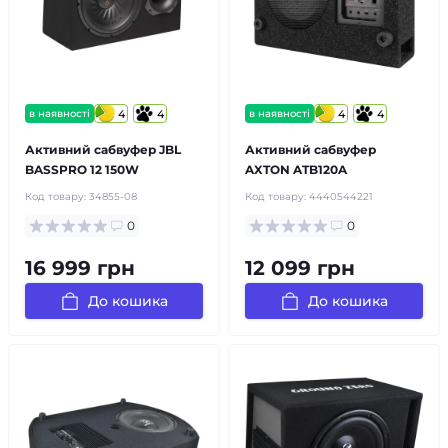
в наявності
4
4
в наявності
4
4
Активний сабвуфер JBL
Активний сабвуфер
BASSPRO 12 150W
AXTON ATB120A
Код товару:
34855-08
Код товару:
4440544221
0
0
16 999 грн
12 099 грн
До кошика
До кошика