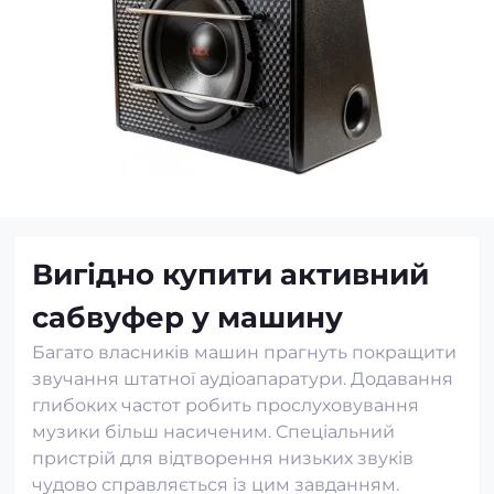
Вигідно купити активний
сабвуфер у машину
Багато власників машин прагнуть покращити
звучання штатної аудіоапаратури. Додавання
глибоких частот робить прослуховування
музики більш насиченим. Спеціальний
пристрій для відтворення низьких звуків
чудово справляється із цим завданням.