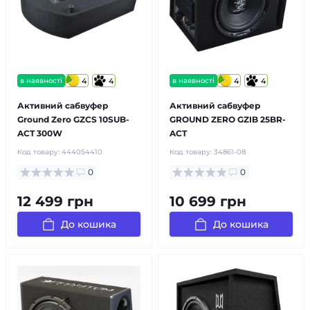
в наявності
4
4
в наявності
4
4
Активний сабвуфер
Активний сабвуфер
Ground Zero GZCS 10SUB-
GROUND ZERO GZIB 25BR-
ACT 300W
ACT
Код товару:
444054410
Код товару:
34861-08
0
0
12 499 грн
10 699 грн
До кошика
До кошика