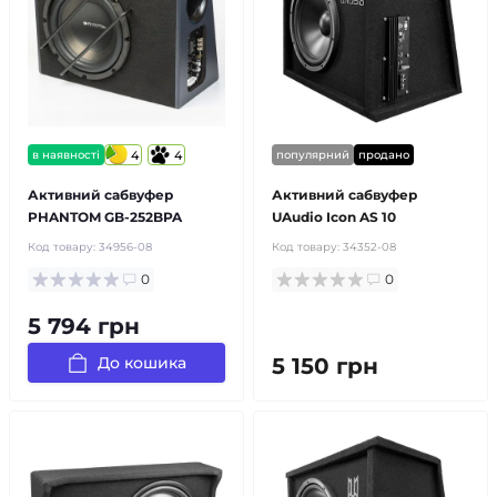
в наявності
4
4
популярний
продано
Активний сабвуфер
Активний сабвуфер
PHANTOM GB-252BPA
UAudio Icon AS 10
Код товару:
34956-08
Код товару:
34352-08
0
0
5 794 грн
До кошика
5 150 грн