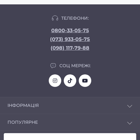
ТЕЛЕФОНИ:
0800-33-05-75
(073) 933-05-75
(098) 117-79-88
СОЦ МЕРЕЖІ:
ІНФОРМАЦІЯ
Доставка та Оплата
ПОПУЛЯРНЕ
Про магазин
Політика конфіденційності
Автозвук
КОНТАКТИ ТА АДРЕСА