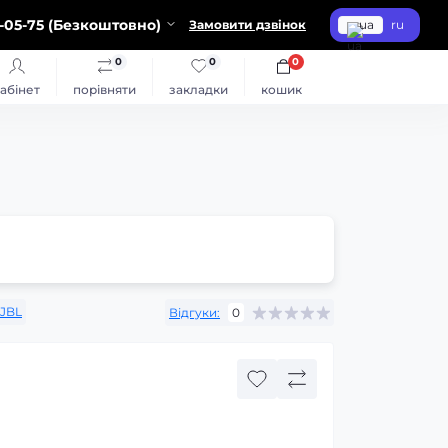
-05-75 (Безкоштовно)
Замовити дзвінок
ua
ru
0
0
0
абінет
порівняти
закладки
кошик
JBL
Відгуки:
0