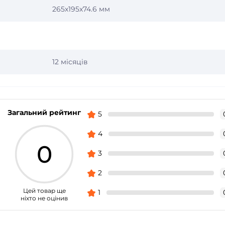
265х195х74.6 мм
12 місяців
Загальний рейтинг
5
4
0
3
2
Цей товар ще
1
ніхто не оцінив