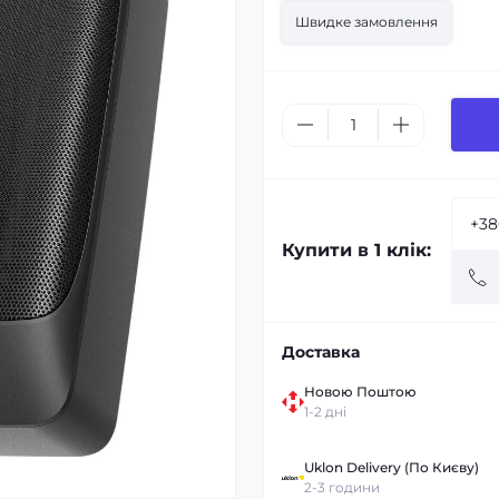
Швидке замовлення
Купити в 1 клік:
Доставка
Новою Поштою
1-2 дні
Uklon Delivery (По Києву)
2-3 години