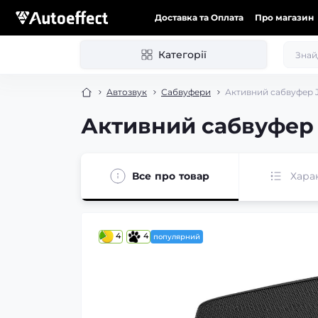
Доставка та Оплата
Про магазин
Категорії
Автозвук
Сабвуфери
Активний сабвуфер
Активний сабвуфер
Все про товар
Хара
4
4
популярний