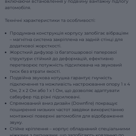
включаючи встановлення у подвійну вантажну підлогу
автомобіля.
Технічні характеристики та особливості:
Продумана конструкція корпусу запобігає вібраціям
– магнітна система закріплена на задній стінці для
додаткової жорсткості.
Жорсткий дифузор із багатошарової паперової
структури стійкий до деформацій, ефективно
перетворює потужність підсилювача на звуковий
тиск без втрати якості.
Подвійна звукова котушка гарантує гнучкість
підключення та можливість настроювання опору 1 x 4
Ом, 2 x 2 Ом або 1 x 1 Ом, що дозволяє адаптувати
сабвуфер під різні підсилювачі.
Спрямований вниз дизайн (Downfire) покращує
поширення низьких частот завдяки використанню
монтажної поверхні автомобіля для відображення
звуку.
Стійке кріплення – корпус обладнаний спеціальними
ніжками з липучками, що запобігають ковзанню по