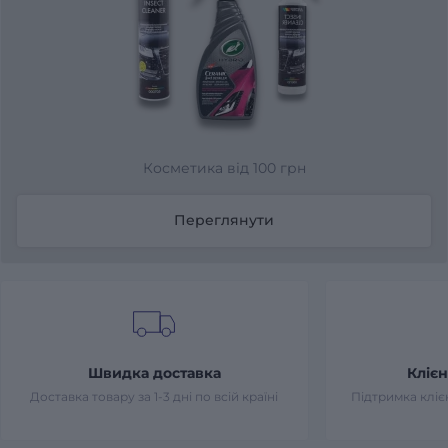
Косметика від 100 грн
Переглянути
Швидка доставка
Клієн
Доставка товару за 1-3 дні по всій країні
Підтримка клієн