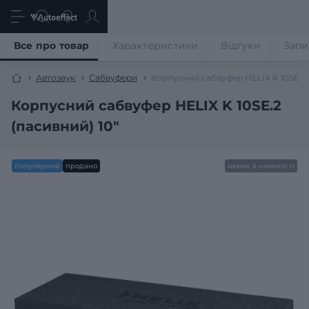
Все про товар
Характеристики
Відгуки
Запи
Автозвук
Сабвуфери
Корпусний сабвуфер HELIX K 10SE.2 
Корпусний сабвуфер HELIX K 10SE.2
(пасивний) 10″
популярний
продано
немає в наявності