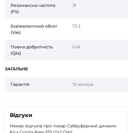
Резонансна частота
31
(FS)
Еквівалентний обсяг
73.3
(Vas)
Повна добротність
0.41
(Qts)
ЗАГАЛЬНЕ
Гарантія
12 місяців
Відгуки
Немає відгуків про товар Сабвуферний динамік
Kicx Gorilla Bass E15 (2+2 Om)