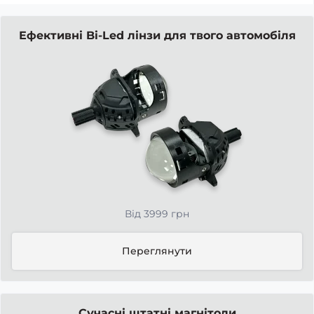
Ефективні Bi-Led лінзи для твого автомобіля
Від 3999 грн
Переглянути
Сучасні штатні магнітоли