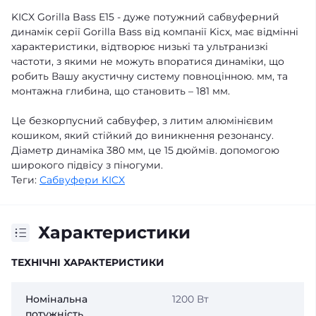
KICX Gorilla Bass E15 - дуже потужний сабвуферний
динамік серії Gorilla Bass від компанії Kicx, має відмінні
характеристики, відтворює низькі та ультранизкі
частоти, з якими не можуть впоратися динаміки, що
робить Вашу акустичну систему повноцінною. мм, та
монтажна глибина, що становить – 181 мм.
Це безкорпусний сабвуфер, з литим алюмінієвим
кошиком, який стійкий до виникнення резонансу.
Діаметр динаміка 380 мм, це 15 дюймів. допомогою
широкого підвісу з піногуми.
Теги:
Сабвуфери KICX
Характеристики
ТЕХНІЧНІ ХАРАКТЕРИСТИКИ
Номінальна
1200 Вт
потужність