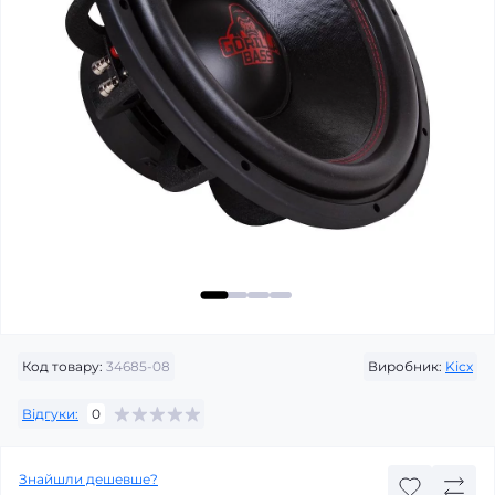
Код товару:
34685-08
Виробник:
Kicx
Відгуки:
0
Знайшли дешевше?