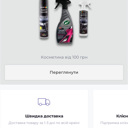
Косметика від 100 грн
Переглянути
Швидка доставка
Клієн
Доставка товару за 1-3 дні по всій країні
Підтримка клієн