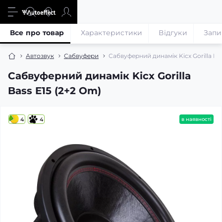
Все про товар
Характеристики
Відгуки
Запи
Автозвук
Сабвуфери
Сабвуферний динамік Kicx Gorilla Ba
Сабвуферний динамік Kicx Gorilla
Bass E15 (2+2 Om)
4
4
в наявності