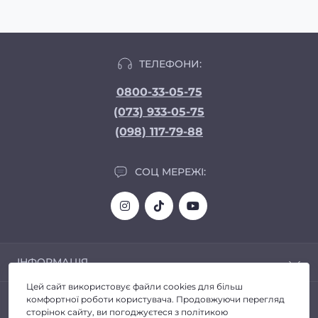
ТЕЛЕФОНИ:
0800-33-05-75
(073) 933-05-75
(098) 117-79-88
СОЦ МЕРЕЖІ:
ІНФОРМАЦІЯ
Цей сайт використовує файли cookies для більш
Доставка та Оплата
ПОПУЛЯРНЕ
комфортної роботи користувача. Продовжуючи перегляд
Про магазин
сторінок сайту, ви погоджуєтеся з політикою