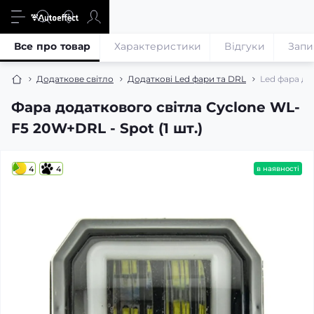
Все про товар
Характеристики
Відгуки
Запи
Додаткове світло
Додаткові Led фари та DRL
Led фара до
Фара додаткового світла Cyclone WL-
F5 20W+DRL - Spot (1 шт.)
4
4
в наявності