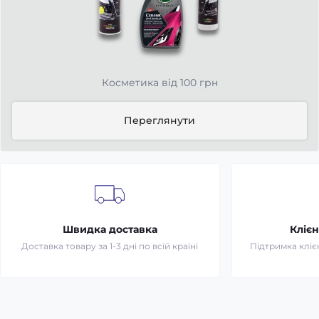
Косметика від 100 грн
Переглянути
Швидка доставка
Клієн
Доставка товару за 1-3 дні по всій країні
Підтримка клієн