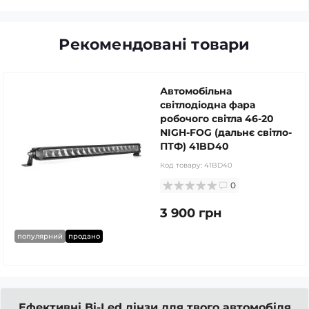
Рекомендовані товари
Автомобільна
світлодіодна фара
робочого світла 46-20
NIGH-FOG (дальнє світло-
ПТФ) 41BD40
Код товару:
41BD40
0
3 900 грн
популярний
продано
Ефективні Bi-Led лінзи для твого автомобіля