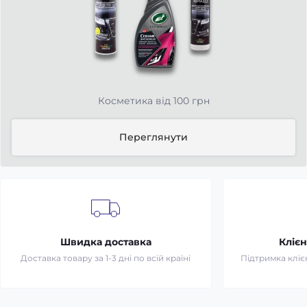
Косметика від 100 грн
Переглянути
Швидка доставка
Клієн
Доставка товару за 1-3 дні по всій країні
Підтримка клієн