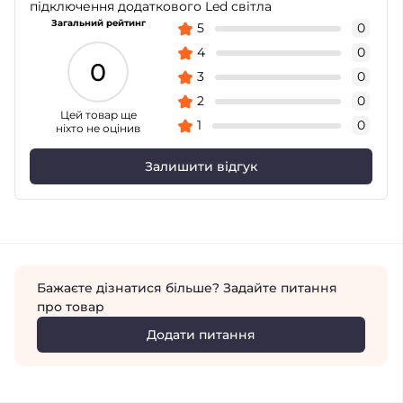
підключення додаткового Led світла
Загальний рейтинг
5
0
4
0
0
3
0
2
0
Цей товар ще
1
0
ніхто не оцінив
Залишити відгук
Бажаєте дізнатися більше? Задайте питання
про товар
Додати питання