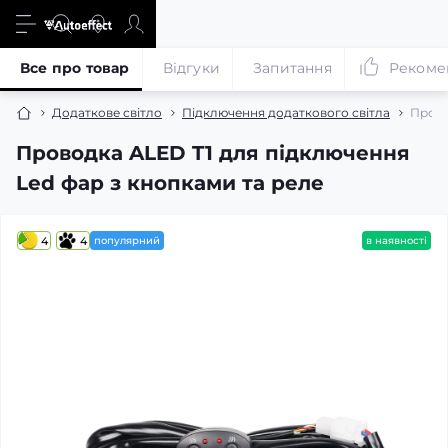
Все про товар
Відгуки
Запитання
Рекоме
Додаткове світло
Підключення додаткового світла
Прово
Проводка ALED T1 для підключення
Led фар з кнопками та реле
4
4
популярний
в наявності