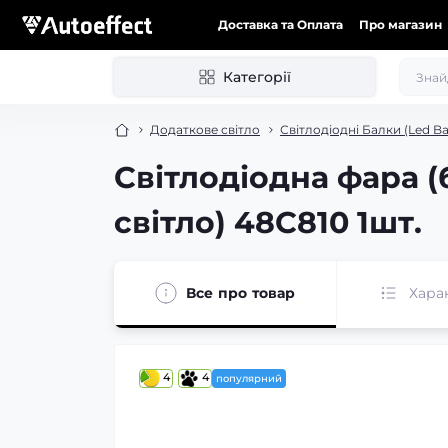
Доставка та Оплата
Про магазин
Категорії
Додаткове світло
Світлодіодні Балки (Led Ba
Світлодіодна фара (
світло) 48C810 1шт.
Все про товар
Хара
4
4
популярний