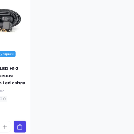
пулярний
LED H1-2
чення
 Led світла
002
0