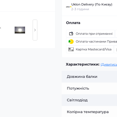
Uklon Delivery (По Києву)
2-3 години
Оплата
Оплата при отриманні
Оплата частинами Прив
Картка Mastecard/Visa
Характеристики:
(Дивитись
Довжина балки
Потужність
Світлодіод
Колірна температура