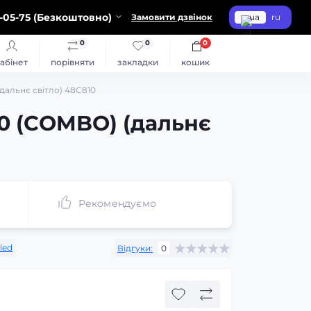
-05-75 (Безкоштовно)
Замовити дзвінок
ua
ru
0
0
0
абінет
порівняти
закладки
кошик
дальнє світло) 48C810
30 (COMBO) (дальнє
Рекомендуємо
led
Відгуки:
0