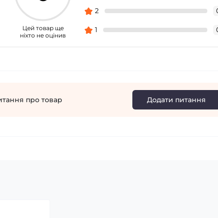
2
Цей товар ще
1
ніхто не оцінив
итання про товар
Додати питання