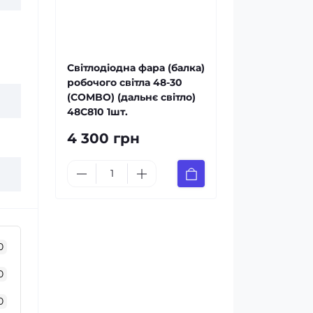
Світлодіодна фара (балка)
робочого світла 48-30
(COMBO) (дальнє світло)
48C810 1шт.
4 300 грн
0
0
0