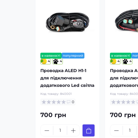
в наявності
популярний
в наявності
по
4
4
4
4
Проводка ALED H1-1
Проводка A
для підключення
для підклю
додаткового Led світла
додаткового
Код товару:
840001
Код товару:
840
0
700 грн
700 грн