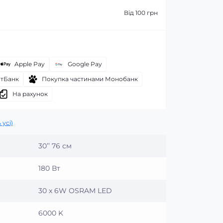
Від 100 грн
Apple Pay
Google Pay
атБанк
Покупка частинами Монобанк
На рахунок
 усі)
30’’ 76 см
180 Вт
30 x 6W OSRAM LED
6000 K