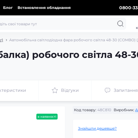
0800-33
Блог
Встановлення обладнання
к
r)
Автомобільна світлодіодна фара робочого світла 48-30 (COMBO) (
балка) робочого світла 48-
ктеристики
Відгуки
Запитання
Код товару:
48C810
Виробник:
A
в наявності
Знайшли дешевше?