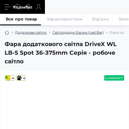
Все про товар
Характеристики
Відгуки
Запи
Додаткове світло
Світлодіодні Балки (Led Bar)
Фара додат
Фара додаткового світла DriveX WL
LB-5 Spot 36-375mm Серія - робоче
світло
4
4
в наявності