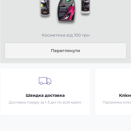
Косметика від 100 грн
Переглянути
Швидка доставка
Клієн
Доставка товару за 1-3 дні по всій країні
Підтримка клієн