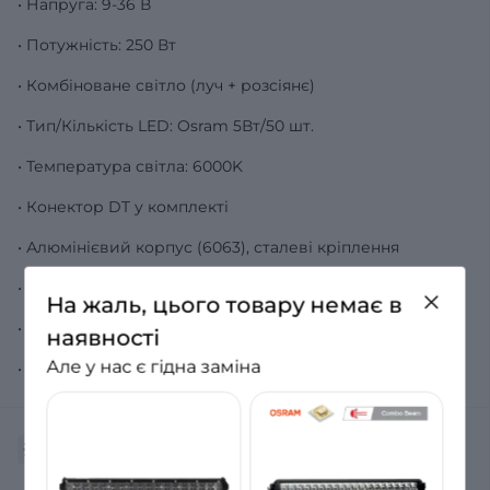
• Напруга: 9-36 В
• Потужність: 250 Вт
• Комбіноване світло (луч + розсіянє)
• Тип/Кількість LED: Osram 5Вт/50 шт.
• Температура світла: 6000K
• Конектор DT у комплекті
• Алюмінієвий корпус (6063), сталеві кріплення
• Вологозахист: IP 68
На жаль, цього товару немає в
• Клапан для відведення вологи (MIL - Military standard)
наявності
Але у нас є гідна заміна
• Розміри: 1338 х 46 х 48 мм (Д х В х Г)
Характеристики