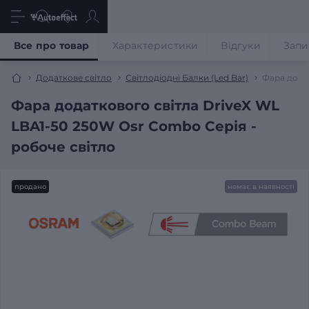
Все про товар
Характеристики
Відгуки
Запи
Додаткове світло
Світлодіодні Балки (Led Bar)
Фара додат
Фара додаткового світла DriveX WL
LBA1-50 250W Osr Combo Серія -
робоче світло
продано
немає в наявності