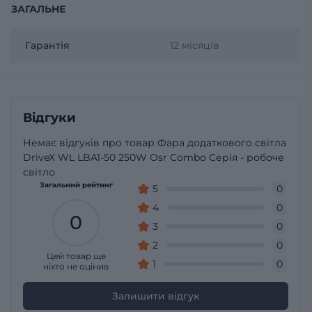
ЗАГАЛЬНЕ
Гарантія
12 місяців
Відгуки
Немає відгуків про товар Фара додаткового світла
DriveX WL LBA1-50 250W Osr Combo Серія - робоче
світло
Загальний рейтинг
5
0
4
0
0
3
0
2
0
Цей товар ще
1
0
ніхто не оцінив
Залишити відгук