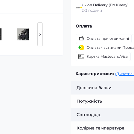
Uklon Delivery (По Києву)
2-3 години
Оплата
Оплата при отриманні
Оплата частинами Прив
Картка Mastecard/Visa
Характеристики:
(Дивитись
Довжина балки
Потужність
Світлодіод
Колірна температура