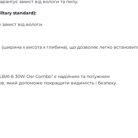
арантує захист від вологи та пилу.
itary standard):
 захист від вологи.
 (ширина x висота x глибина), що дозволяє легко встановити
 LBA1-6 30W Osr Combo" є надійним та потужним
в, який допоможе покращити видимість і безпеку.