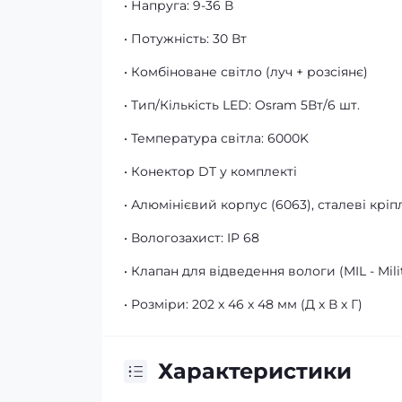
• Напруга: 9-36 В
• Потужність: 30 Вт
• Комбіноване світло (луч + розсіянє)
• Тип/Кількість LED: Osram 5Вт/6 шт.
• Температура світла: 6000K
• Конектор DT у комплекті
• Алюмінієвий корпус (6063), сталеві крі
• Вологозахист: IP 68
• Клапан для відведення вологи (MIL - Mili
• Розміри: 202 х 46 х 48 мм (Д х В х Г)
Характеристики