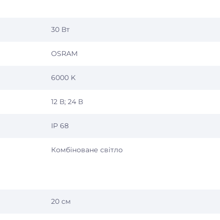
30 Вт
OSRAM
6000 K
12 В; 24 В
IP 68
Комбіноване світло
20 см