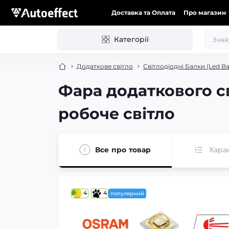
Доставка та Оплата
Про магазин
Категорії
Додаткове світло
Світлодіодні Балки (Led Ba
Фара додаткового св
робоче світло
Все про товар
Хара
4
4
популярний