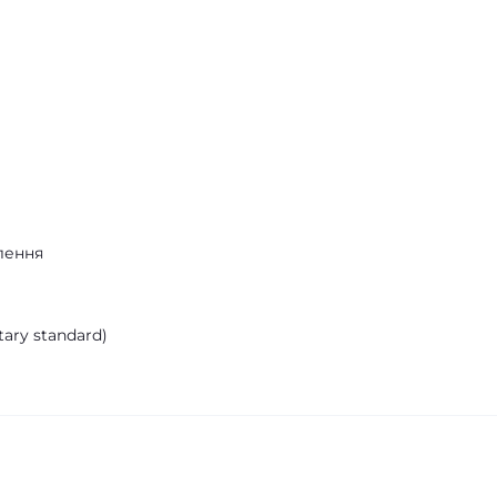
плення
tary standard)