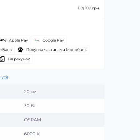
Від 100 грн
Apple Pay
Google Pay
атБанк
Покупка частинами Монобанк
На рахунок
 усі)
20 см
30 Вт
OSRAM
6000 K