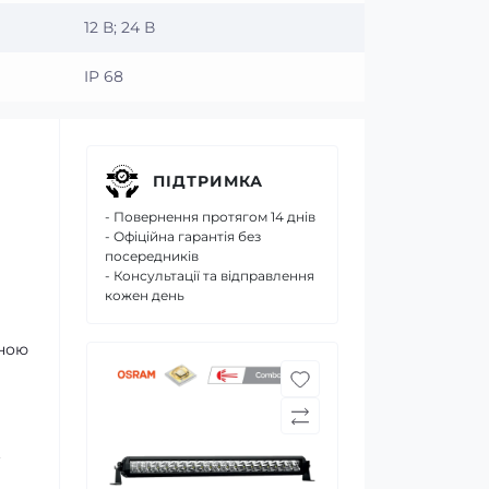
12 В; 24 В
IP 68
ПІДТРИМКА
- Повернення протягом 14 днів
- Офіційна гарантія без
посередників
- Консультації та відправлення
кожен день
сною
.