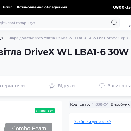
0800-33
Блог
Встановлення обладнання
к
r)
Фара додаткового світла DriveX WL LBA1-6 30W Osr Combo Серія -
ітла DriveX WL LBA1-6 30W 
ктеристики
Відгуки
Запитання
Код товару:
14338-04
Виробник:
в наявності
Знайшли дешевше?