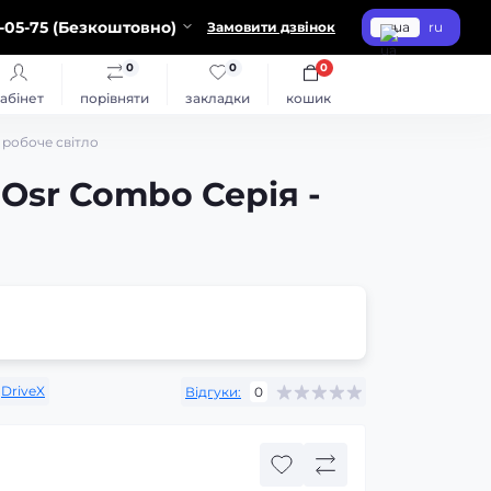
-05-75 (Безкоштовно)
Замовити дзвінок
ua
ru
0
0
0
абінет
порівняти
закладки
кошик
 робоче світло
Osr Combo Серія -
DriveX
Відгуки:
0