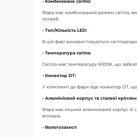
- Комбіноване світло:
Фара має комбінований режим світла, яки
потреб.
- Тип/Кількість LED:
В цій фарі використовуються світлодіоди O
- Температура світла:
Світло має температуру 6000K, що забезп
- Конектор DT:
У комплекті до фари йде конектор DT, що
- Алюмінієвий корпус та сталеві кріплен
Фара має міцний алюмінієвий корпус зі с
впливів.
- Вологозахист: